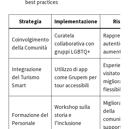
best practices
Strategia
Implementazione
Risult
Curatela
Rappresen
Coinvolgimento
collaborativa con
autentica e
della Comunità
gruppi LGBTQ+
aumentata
Esperienza
Integrazione
Utilizzo di app
visitatori
del Turismo
come Grupem per
migliorata 
Smart
tour accessibili
flessibilità
Migliorame
Workshop sulla
della
Formazione del
storia e
comunicaz
Personale
l’inclusione
supporto a