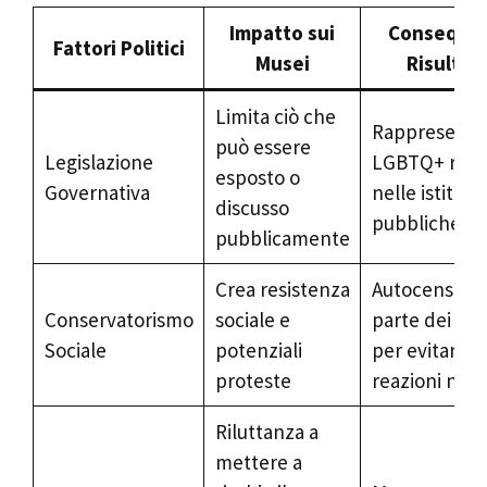
Impatto sui
Conseque
Fattori Politici
Musei
Risultan
Limita ciò che
Rappresenta
può essere
Legislazione
LGBTQ+ ristr
esposto o
Governativa
nelle istituzi
discusso
pubbliche
pubblicamente
Crea resistenza
Autocensura
Conservatorismo
sociale e
parte dei mu
Sociale
potenziali
per evitare
proteste
reazioni nega
Riluttanza a
mettere a