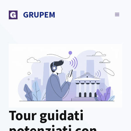
Vai
al
GRUPEM
MENU
contenuto
Tour guidati
potenziati con