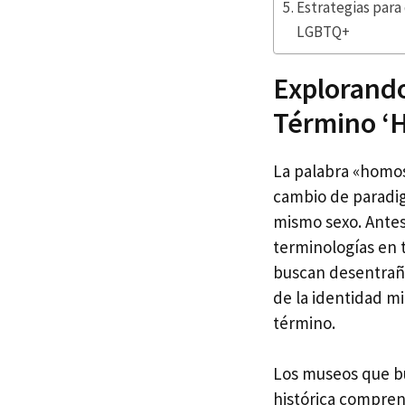
Estrategias para
LGBTQ+
Explorando
Término ‘H
La palabra «homos
cambio de paradigm
mismo sexo. Antes
terminologías en 
buscan desentrañar
de la identidad m
término.
Los museos que bu
histórica compren