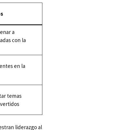
os
ienar a
zadas con la
tentes en la
atar temas
vertidos
stran liderazgo al