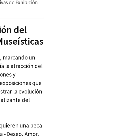
vas de Exhibición
ión del
Museísticas
IX, marcando un
a la atracción del
iones y
 exposiciones que
strar la evolución
atizante del
equieren una beca
ta «Deseo, Amor,