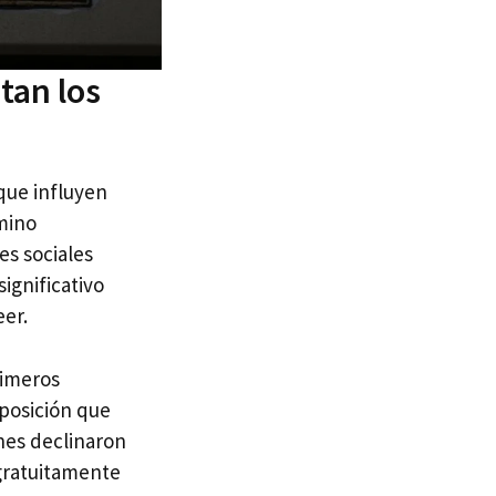
tan los
que influyen
rmino
es sociales
ignificativo
eer.
rimeros
posición que
nes declinaron
 gratuitamente