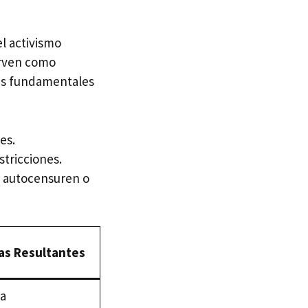
el activismo
irven como
mas fundamentales
es.
tricciones.
e autocensuren o
as Resultantes
la