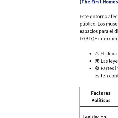
(
The First Homos
Este entorno afect
público. Los muse
espacios para el 
LGBTQ+ interrumpe 
⚠️ El clima
🌍 Las ley
🔄 Partes 
eviten cont
Factores
Políticos
Legislación