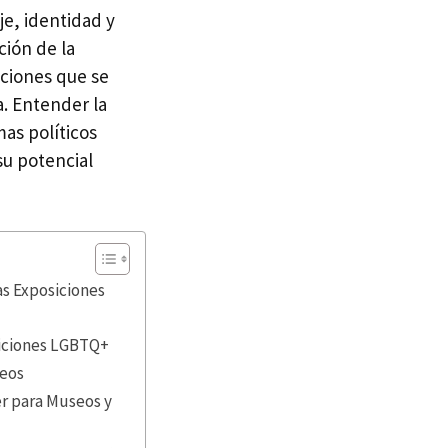
je, identidad y
ción de la
ciones que se
a. Entender la
mas políticos
su potencial
as Exposiciones
siciones LGBTQ+
seos
er para Museos y