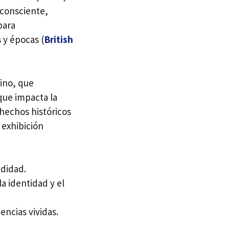
 consciente,
para
 y épocas (
British
ino, que
que impacta la
hechos históricos
e exhibición
ndidad.
la identidad y el
encias vividas.