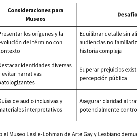
Consideraciones para
Desafí
Museos
Presentar los orígenes y la
Equilibrar detalle sin al
evolución del término con
audiencias no familiari
contexto
historia compleja
Destacar identidades diversas
Superar prejuicios exis
y evitar narrativas
percepción pública
patologizantes
Guías de audio inclusivas y
Asegurar claridad al tr
materiales interpretativos
potencialmente contro
o el Museo Leslie-Lohman de Arte Gay y Lesbiano demue