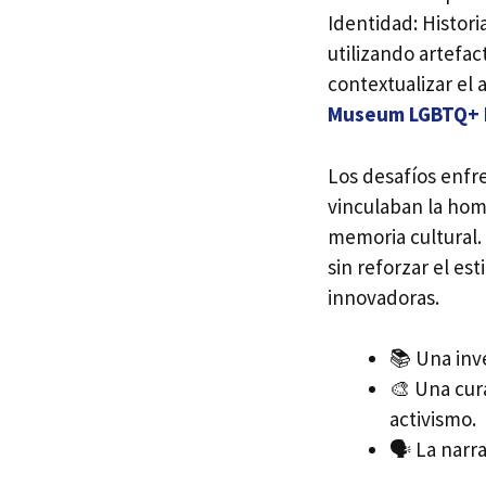
Identidad: Histor
utilizando artefa
contextualizar el 
Museum LGBTQ+ H
Los desafíos enfr
vinculaban la hom
memoria cultural.
sin reforzar el es
innovadoras.
📚 Una inve
🎨 Una cura
activismo.
🗣️ La narr