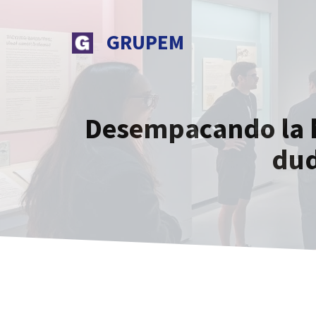
Saltar
al
GRUPEM
contenido
Desempacando la h
dud