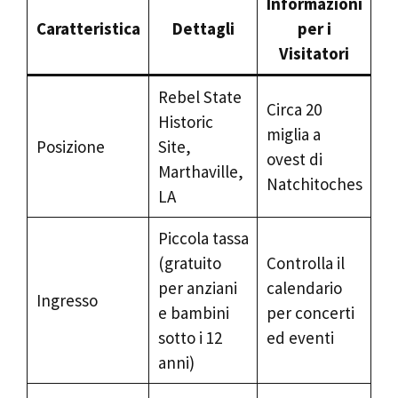
Informazioni
Caratteristica
Dettagli
per i
Visitatori
Rebel State
Circa 20
Historic
miglia a
Posizione
Site,
ovest di
Marthaville,
Natchitoches
LA
Piccola tassa
(gratuito
Controlla il
per anziani
calendario
Ingresso
e bambini
per concerti
sotto i 12
ed eventi
anni)