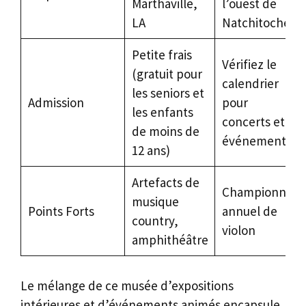
Marthaville,
l’ouest de
LA
Natchitoches
Petite frais
Vérifiez le
(gratuit pour
calendrier
les seniors et
Admission
pour
les enfants
concerts et
de moins de
événements
12 ans)
Artefacts de
Championnat
musique
Points Forts
annuel de
country,
violon
amphithéâtre
Le mélange de ce musée d’expositions
intérieures et d’événements animés encapsule