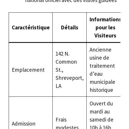
national officiel avec des visites guidées
Informations
Caractéristique
Détails
pour les
Visiteurs
Ancienne
142 N.
usine de
Common
traitement
Emplacement
St.,
d’eau
Shreveport,
municipale
LA
historique
Ouvert du
mardi au
Frais
samedi de
Admission
modestes
10h à 16h,