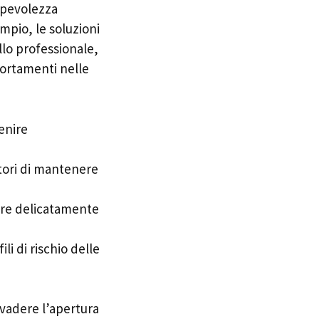
sapevolezza
mpio, le soluzioni
llo professionale,
portamenti nelle
enire
atori di mantenere
nire delicatamente
ili di rischio delle
nvadere l’apertura