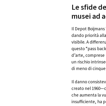
Le sfide d
musei ad a
Il Depot Boijmans
dando priorità all
visibile. A differe
questo “pass back
d’arte, comprese 
un rischio intrins
di meno di cinque
Il danno consisteva 
creato nel 1960—ch
che aumenta la vu
insufficiente, ha 