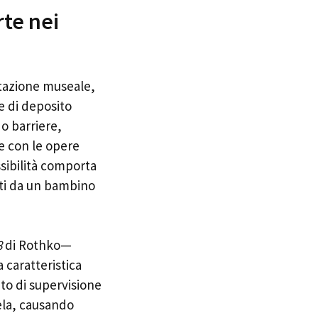
rte nei
tazione museale,
e di deposito
 o barriere,
e con le opere
sibilità comporta
ati da un bambino
8
di Rothko—
 caratteristica
to di supervisione
tela, causando