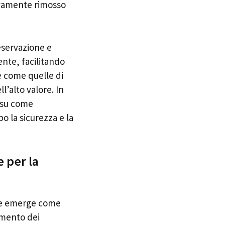
sivamente rimosso
reservazione e
ente, facilitando
e come quelle di
l’alto valore. In
 su come
 la sicurezza e la
 per la
ente emerge come
iamento dei