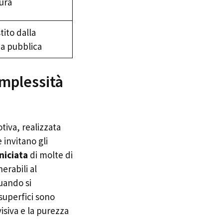
ura
ito dalla
a pubblica
omplessità
tiva, realizzata
 invitano gli
niciata
di molte di
rabili al
quando si
superfici sono
siva e la purezza