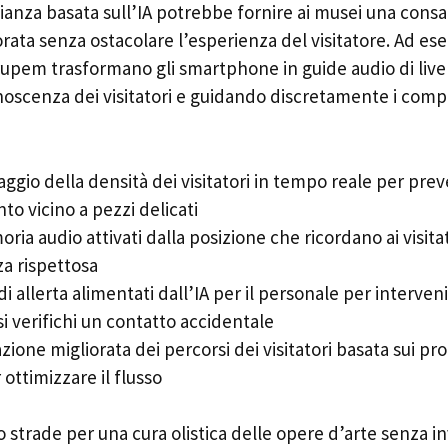
glianza basata sull’IA potrebbe fornire ai musei una con
orata senza ostacolare l’esperienza del visitatore. Ad ese
rupem trasformano gli smartphone in guide audio di live
noscenza dei visitatori e guidando discretamente i com
ggio della densità dei visitatori in tempo reale per prev
nto vicino a pezzi delicati
ia audio attivati dalla posizione che ricordano ai visit
za rispettosa
di allerta alimentati dall’IA per il personale per interve
i verifichi un contatto accidentale
zione migliorata dei percorsi dei visitatori basata sui prof
ottimizzare il flusso
 strade per una cura olistica delle opere d’arte senza i