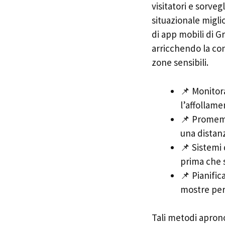
visitatori e sorve
situazionale migli
di app mobili di G
arricchendo la co
zone sensibili.
📌 Monitora
l’affollame
📌 Promemor
una distan
📌 Sistemi 
prima che s
📌 Pianifica
mostre per 
Tali metodi aprono