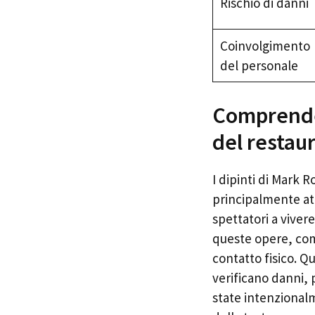
Rischio di danni
Coinvolgimento
del personale
Comprender
del restau
I dipinti di Mark 
principalmente att
spettatori a vive
queste opere, com
contatto fisico. Q
verificano danni, 
state intenzional