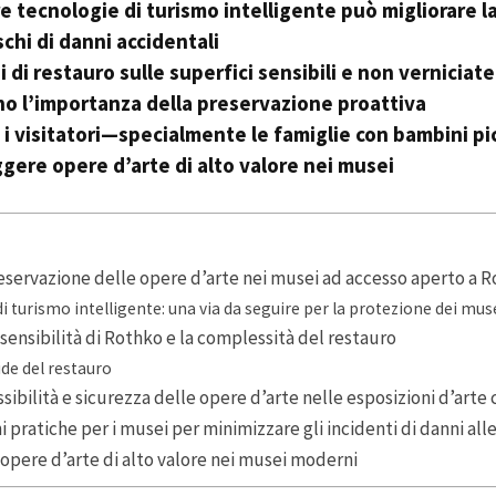
e tecnologie di turismo intelligente può migliorare l
ischi di danni accidentali
zi di restauro sulle superfici sensibili e non verniciat
o l’importanza della preservazione proattiva
i visitatori—specialmente le famiglie con bambini pi
gere opere d’arte di alto valore nei musei
reservazione delle opere d’arte nei musei ad accesso aperto a
i turismo intelligente: una via da seguire per la protezione dei mus
ensibilità di Rothko e la complessità del restauro
ide del restauro
ssibilità e sicurezza delle opere d’arte nelle esposizioni d’ar
pratiche per i musei per minimizzare gli incidenti di danni all
opere d’arte di alto valore nei musei moderni