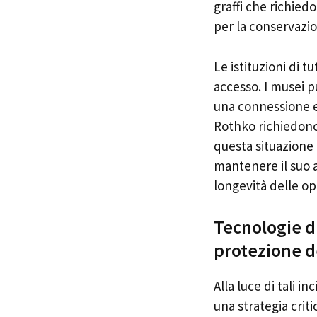
graffi che richied
per la conservazi
Le istituzioni di 
accesso. I musei p
una connessione e
Rothko richiedono u
questa situazione
mantenere il suo 
longevità delle op
Tecnologie di
protezione d
Alla luce di tali 
una strategia criti