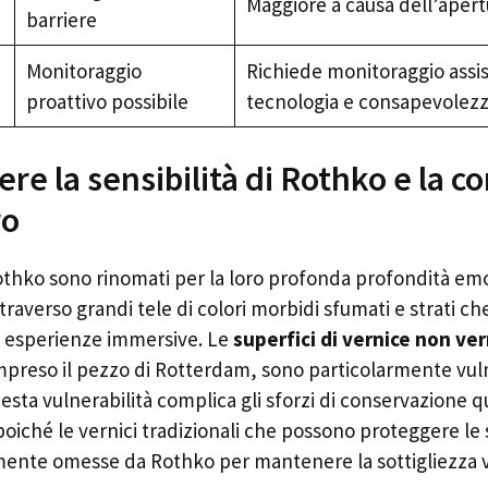
Maggiore a causa dell’apert
barriere
Monitoraggio
Richiede monitoraggio assist
proattivo possibile
tecnologia e consapevolezz
e la sensibilità di Rothko e la c
ro
Rothko sono rinomati per la loro profonda profondità emo
raverso grandi tele di colori morbidi sfumati e strati che
re esperienze immersive. Le
superfici di vernice non ver
preso il pezzo di Rotterdam, sono particolarmente vulne
uesta vulnerabilità complica gli sforzi di conservazione 
poiché le vernici tradizionali che possono proteggere le 
mente omesse da Rothko per mantenere la sottigliezza vi