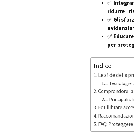
✅
Integrar
ridurre i r
✅
Gli sfor
evidenzian
✅
Educare 
per proteg
Indice
Le sfide della p
Tecnologie d
Comprendere la s
Principali sf
Equilibrare acce
Raccomandazioni 
FAQ: Proteggere 