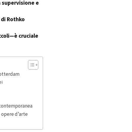
a supervisione e
e di Rothko
ccoli—è cruciale
 Rotterdam
ei
te contemporanea
e opere d’arte