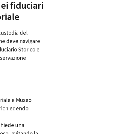
ei fiduciari
riale
custodia del
one deve navigare
uciario Storico e
nservazione
oriale e Museo
 richiedendo
ichiede una
oso, evitando la