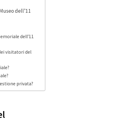
e Museo dell’11
Memoriale dell’11
i visitatori del
iale?
ale?
estione privata?
el