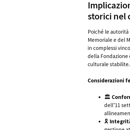
Implicazion
storici nel
Poiché le autorità
Memoriale e del M
in complessi vinco
della Fondazione d
culturale stabilite.
Considerazioni fe
🏛️
Confor
dell’11 se
allineament
🎗️
Integri
gestione at