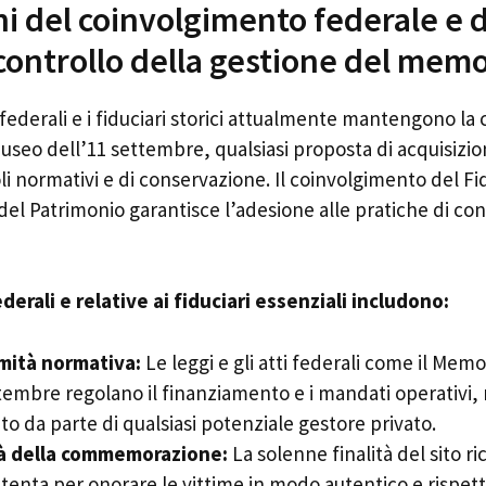
i del coinvolgimento federale e d
 controllo della gestione del memo
 federali e i fiduciari storici attualmente mantengono la 
useo dell’11 settembre, qualsiasi proposta di acquisizi
li normativi e di conservazione. Il coinvolgimento del Fid
el Patrimonio garantisce l’adesione alle pratiche di co
derali e relative ai fiduciari essenziali includono:
mità normativa:
Le leggi e gli atti federali come il Mem
ttembre regolano il finanziamento e i mandati operativi,
o da parte di qualsiasi potenziale gestore privato.
tà della commemorazione:
La solenne finalità del sito r
tenta per onorare le vittime in modo autentico e rispett