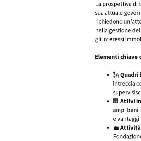
La prospettiva di 
sua attuale govern
richiedono un’att
nella gestione del
gli interessi immobi
Elementi chiave c
🗽
Quadri l
intreccia c
supervisisc
🏢
Attivi i
ampi beni 
e vantaggi 
💼
Attivit
Fondazione 