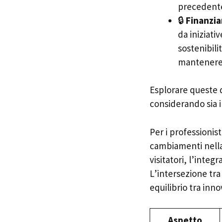
precedente
🔒
Finanzia
da iniziati
sostenibili
mantenere l
Esplorare queste 
considerando sia i
Per i professionist
cambiamenti nella
visitatori, l’integ
L’intersezione tra
equilibrio tra inn
Aspetto