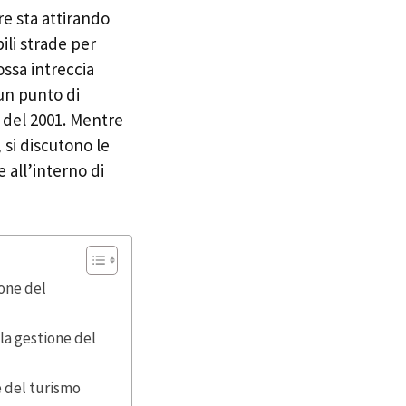
re sta attirando
li strade per
ossa intreccia
 un punto di
i del 2001. Mentre
 si discutono le
 all’interno di
ione del
lla gestione del
e del turismo