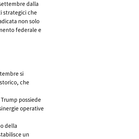
 settembre dalla
 strategici che
adicata non solo
imento federale e
ttembre si
 storico, che
.
 Trump possiede
sinergie operative
o della
tabilisce un