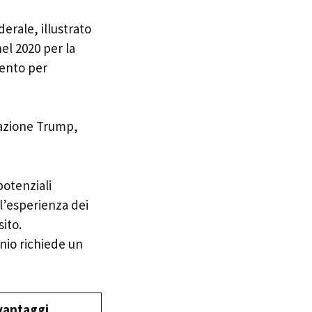
erale, illustrato
nel 2020 per la
mento per
zazione Trump,
potenziali
l’esperienza dei
sito.
nio richiede un
vantaggi