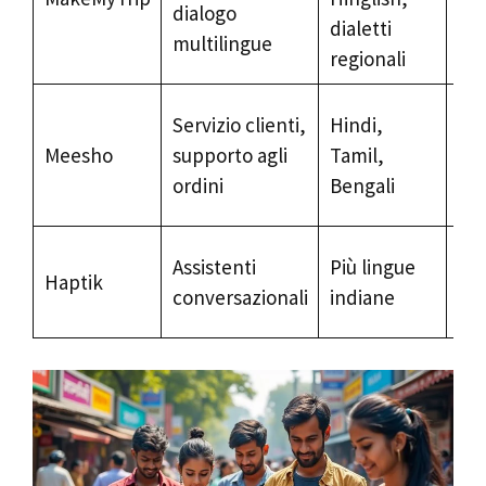
dialogo
su
dialetti
multilingue
per
regionali
Ris
Servizio clienti,
Hindi,
di 
Meesho
supporto agli
Tamil,
60.
ordini
Bengali
gio
Su
Assistenti
Più lingue
Haptik
ban
conversazionali
indiane
co