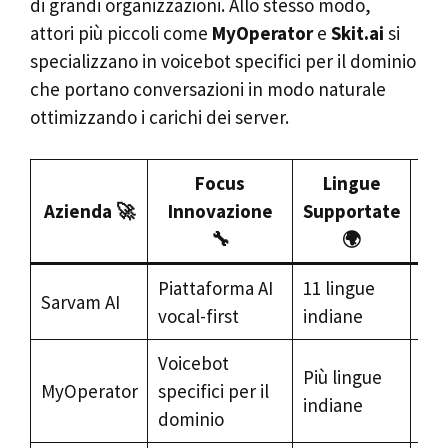
di grandi organizzazioni. Allo stesso modo,
attori più piccoli come
MyOperator
e
Skit.ai
si
specializzano in voicebot specifici per il dominio
che portano conversazioni in modo naturale
ottimizzando i carichi dei server.
Focus
Lingue
A
Azienda 🚀
Innovazione
Supportate
Se
🔧
🌍
Piattaforma AI
11 lingue
Co
Sarvam AI
vocal-first
indiane
azi
Voicebot
Più lingue
Su
MyOperator
specifici per il
indiane
cli
dominio