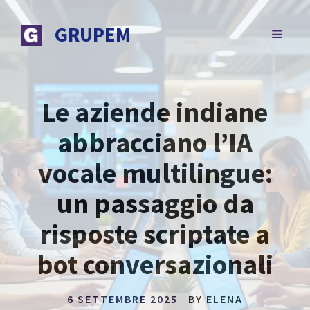
Vai
al
GRUPEM
MENU
contenuto
Le aziende indiane
abbracciano l’IA
vocale multilingue:
un passaggio da
risposte scriptate a
bot conversazionali
6 SETTEMBRE 2025
BY
ELENA