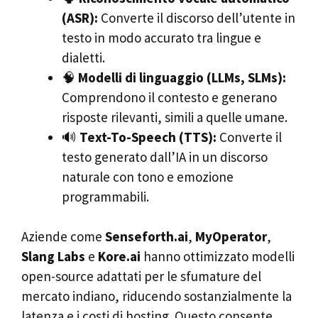
(ASR):
Converte il discorso dell’utente in
testo in modo accurato tra lingue e
dialetti.
🧠
Modelli di linguaggio (LLMs, SLMs):
Comprendono il contesto e generano
risposte rilevanti, simili a quelle umane.
🔊
Text-To-Speech (TTS):
Converte il
testo generato dall’IA in un discorso
naturale con tono e emozione
programmabili.
Aziende come
Senseforth.ai
,
MyOperator
,
Slang Labs
e
Kore.ai
hanno ottimizzato modelli
open-source adattati per le sfumature del
mercato indiano, riducendo sostanzialmente la
latenza e i costi di hosting. Questo consente