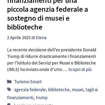
finanziamenti per una
piccola agenzia federale a
sostegno di musei e
biblioteche
2 Aprile 2025
di
Elena
La recente decisione dell’ex presidente Donald
Trump di ridurre drasticamente i finanziamenti
per l’Istituto dei Servizi per Musei e Biblioteche
(IMLS) ha inviato onde d’urto …
Scopri di più
Categorie
Turismo Smart
Tag
agenzia federale
,
biblioteche
,
musei
,
tagli ai
finanziamenti
,
trump