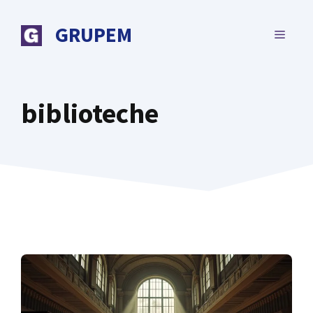
Vai
al
GRUPEM
MENU
contenuto
biblioteche