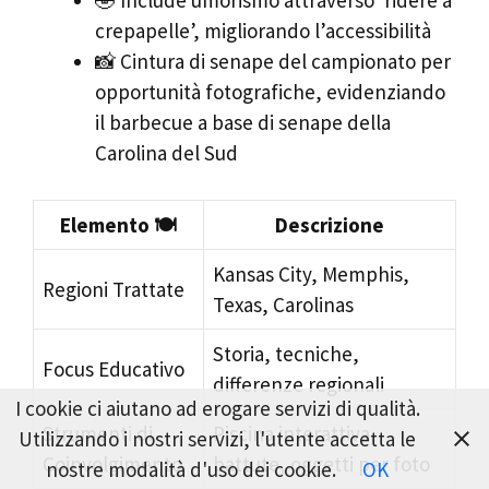
🤣 Include umorismo attraverso ‘ridere a
crepapelle’, migliorando l’accessibilità
📸 Cintura di senape del campionato per
opportunità fotografiche, evidenziando
il barbecue a base di senape della
Carolina del Sud
Elemento 🍽️
Descrizione
Kansas City, Memphis,
Regioni Trattate
Texas, Carolinas
Storia, tecniche,
Focus Educativo
differenze regionali
I cookie ci aiutano ad erogare servizi di qualità.
Strumenti di
Piscina interattiva,
Utilizzando i nostri servizi, l'utente accetta le
Coinvolgimento
battute, oggetti per foto
nostre modalità d'uso dei cookie.
OK