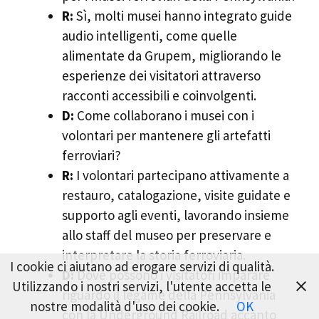
R:
Sì, molti musei hanno integrato guide
audio intelligenti, come quelle
alimentate da Grupem, migliorando le
esperienze dei visitatori attraverso
racconti accessibili e coinvolgenti.
D:
Come collaborano i musei con i
volontari per mantenere gli artefatti
ferroviari?
R:
I volontari partecipano attivamente a
restauro, catalogazione, visite guidate e
supporto agli eventi, lavorando insieme
allo staff del museo per preservare e
interpretare la storia ferroviaria.
I cookie ci aiutano ad erogare servizi di qualità.
D:
Dove possono i visitatori imparare
Utilizzando i nostri servizi, l'utente accetta le
riguardo il legame della Pennsylvania
nostre modalità d'uso dei cookie.
OK
con la Underground Railroad accanto