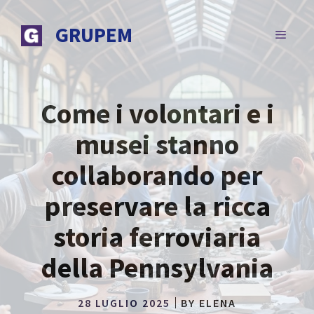
Vai
al
GRUPEM
MENU
contenuto
Come i volontari e i
musei stanno
collaborando per
preservare la ricca
storia ferroviaria
della Pennsylvania
28 LUGLIO 2025
BY
ELENA