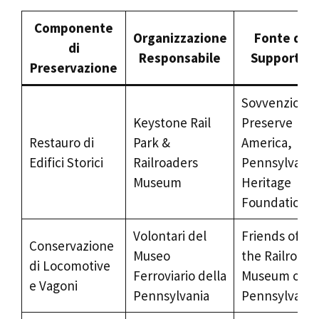
Componente
Organizzazione
Fonte di
di
Responsabile
Supporto
Preservazione
Sovvenzioni
Keystone Rail
Preserve
Restauro di
Park &
America,
Edifici Storici
Railroaders
Pennsylvania
Museum
Heritage
Foundation
Volontari del
Friends of
Conservazione
Museo
the Railroad
di Locomotive
Ferroviario della
Museum of
e Vagoni
Pennsylvania
Pennsylvania