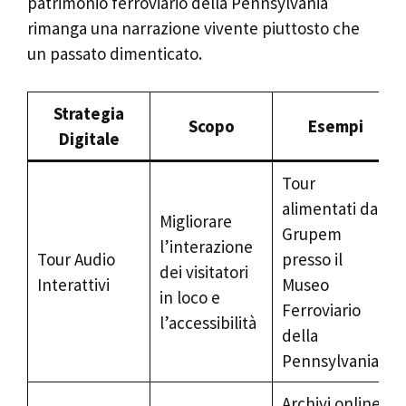
patrimonio ferroviario della Pennsylvania
rimanga una narrazione vivente piuttosto che
un passato dimenticato.
Strategia
Scopo
Esempi
Digitale
Tour
alimentati da
Migliorare
Grupem
l’interazione
Tour Audio
presso il
dei visitatori
Interattivi
Museo
in loco e
Ferroviario
l’accessibilità
della
Pennsylvania
Archivi online