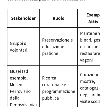
Esempi di
Stakeholder
Ruolo
Attività
Mantenere i
Preservazione e
binari, gestire
Gruppi di
educazione
escursioni,
Volontari
pratiche
restaurare i
vagoni
Musei (ad
Curazione del
esempio,
Ricerca
mostre,
Museo
curatoriale e
catalogazione
Ferroviario
programmazione
degli archivi,
della
pubblica
visite scolasti
Pennsylvania)