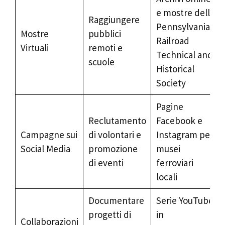
e mostre della
Raggiungere
Pennsylvania
Mostre
pubblici
Railroad
Virtuali
remoti e
Technical and
scuole
Historical
Society
Pagine
Reclutamento
Facebook e
Campagne sui
di volontari e
Instagram per
Social Media
promozione
musei
di eventi
ferroviari
locali
Documentare
Serie YouTube
progetti di
in
Collaborazioni