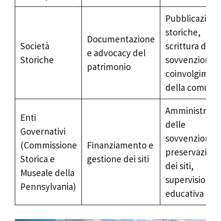
Pubblicazioni
storiche,
Documentazione
Società
scrittura di
e advocacy del
Storiche
sovvenzioni,
patrimonio
coinvolgimen
della comunit
Amministrazi
Enti
delle
Governativi
sovvenzioni,
(Commissione
Finanziamento e
preservazion
Storica e
gestione dei siti
dei siti,
Museale della
supervisione
Pennsylvania)
educativa