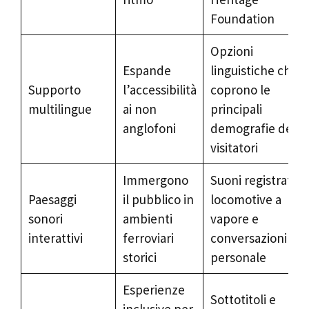
Foundation
Opzioni
Espande
linguistiche che
Supporto
l’accessibilità
coprono le
multilingue
ai non
principali
anglofoni
demografie dei
visitatori
Immergono
Suoni registrati di
Paesaggi
il pubblico in
locomotive a
sonori
ambienti
vapore e
interattivi
ferroviari
conversazioni del
storici
personale
Esperienze
Sottotitoli e
inclusive per