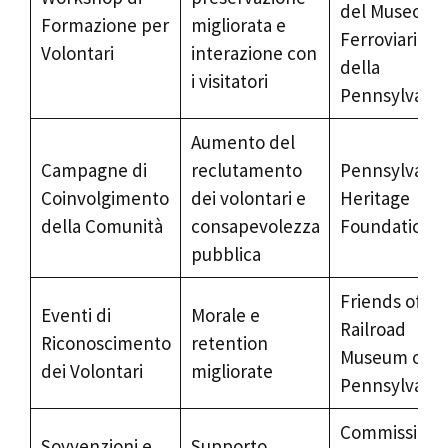
del Museo
Formazione per
migliorata e
Ferroviario
Volontari
interazione con
della
i visitatori
Pennsylvania
Aumento del
Campagne di
reclutamento
Pennsylvania
Coinvolgimento
dei volontari e
Heritage
della Comunità
consapevolezza
Foundation
pubblica
Friends of th
Eventi di
Morale e
Railroad
Riconoscimento
retention
Museum of
dei Volontari
migliorate
Pennsylvania
Commissione
Sovvenzioni e
Supporto