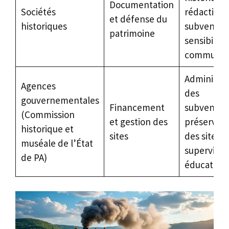
Documentation
Sociétés
rédaction 
et défense du
historiques
subvention
patrimoine
sensibilisa
communau
Administra
Agences
des
gouvernementales
Financement
subvention
(Commission
et gestion des
préservati
historique et
sites
des sites,
muséale de l’État
supervisio
de PA)
éducative