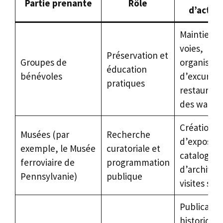
Partie prenante
Rôle
d’activi
Maintien d
voies,
Préservation et
Groupes de
organisati
éducation
bénévoles
d’excursio
pratiques
restaurati
des wagon
Création
Musées (par
Recherche
d’expositi
exemple, le Musée
curatoriale et
catalogag
ferroviaire de
programmation
d’archives
Pennsylvanie)
publique
visites sco
Publicatio
historique