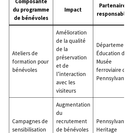
Composante
Partenaire
du programme
Impact
responsable
de bénévoles
Amélioration
de la qualité
Département
de la
Ateliers de
Éducation du
préservation
formation pour
Musée
et de
bénévoles
ferroviaire de
l’interaction
Pennsylvanie
avec les
visiteurs
Augmentation
du
Campagnes de
recrutement
Pennsylvania
sensibilisation
de bénévoles
Heritage