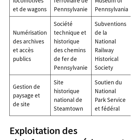
locomotives
ferroviaire de
Museum of
et de wagons
Pennsylvanie
Pennsylvania
Société
Subventions
Numérisation
technique et
de la
des archives
historique
National
et accès
des chemins
Railway
publics
de fer de
Historical
Pennsylvanie
Society
Site
Soutien du
Gestion de
historique
National
paysage et
national de
Park Service
de site
Steamtown
et fédéral
Exploitation des