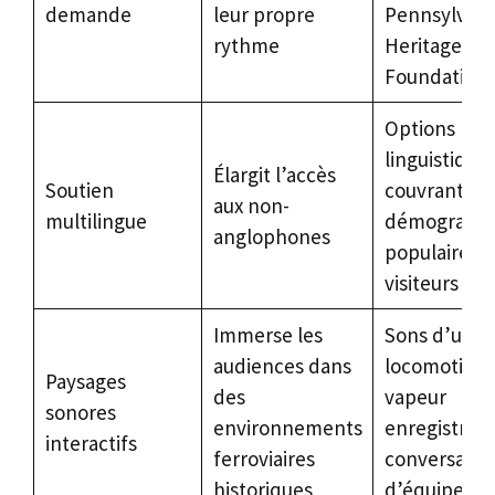
demande
leur propre
Pennsylvani
rythme
Heritage
Foundation
Options
linguistique
Élargit l’accès
Soutien
couvrant de
aux non-
multilingue
démographi
anglophones
populaires 
visiteurs
Immerse les
Sons d’une
audiences dans
locomotive 
Paysages
des
vapeur
sonores
environnements
enregistrée 
interactifs
ferroviaires
conversatio
historiques
d’équipe