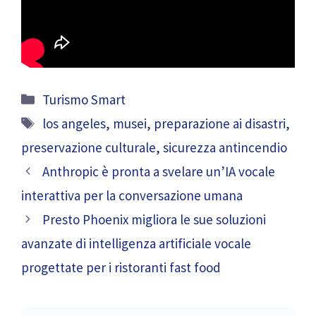
Categorie
Turismo Smart
Tag
los angeles
,
musei
,
preparazione ai disastri
,
preservazione culturale
,
sicurezza antincendio
Anthropic è pronta a svelare un’IA vocale
interattiva per la conversazione umana
Presto Phoenix migliora le sue soluzioni
avanzate di intelligenza artificiale vocale
progettate per i ristoranti fast food