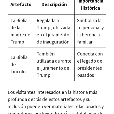
Importancia
Artefacto
Descripción
Histórica
La Biblia
Regalada a
Simboliza la
de la
Trump, utilizada
fe personal y
madre de
en el juramento
la herencia
Trump
de inauguración
familiar
También
Conecta con
La Biblia
utilizada durante
el legado de
de
el juramento de
presidentes
Lincoln
Trump
pasados
Los visitantes interesados en la historia más
profunda detrás de estos artefactos y su
inclusión pueden ver materiales relacionados y
comentarios, incluyendo análisis detallados de