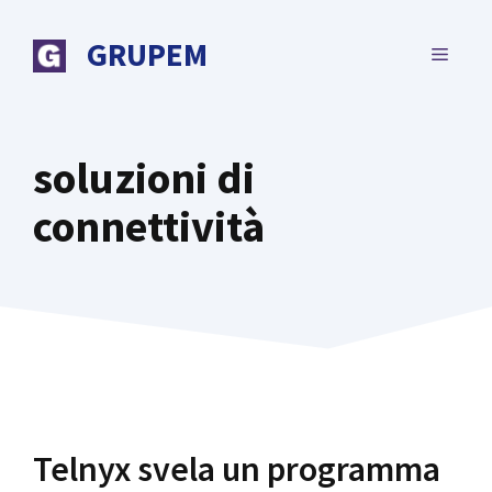
Vai
al
GRUPEM
MENU
contenuto
soluzioni di
connettività
Telnyx svela un programma