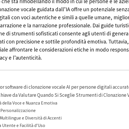
 che sta rimodellando il modo in cui le persone e le az
clonazione vocale guidata dall’IA offre un potenziale sen
itali con voci autentiche e simili a quelle umane, migli
 narrazione e la narrazione professionale. Dai guide turistic
me di strumenti sofisticati consente agli utenti di gener
ati con precisione e sottile profondità emotiva. Tuttavia
iale affrontare le considerazioni etiche in modo respons
cy e l’autenticità.
ior software di clonazione vocale AI per persone digitali accura
Chiave da Valutare Quando Si Sceglie Strumenti di Clonazione 
tà della Voce e Nuanza Emotiva
i Personalizzazione
Multilingue e Diversità di Accenti
a Utente e Facilità d’Uso