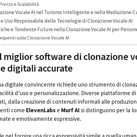
 Prezzo e Scalabilità
nazione Vocale AI nel Turismo Intelligente e nella Mediazione C
 e Uso Responsabile delle Tecnologie di Clonazione Vocale AI
tiche e Tendenze Future nella Clonazione Vocale AI per Persone
quenti sulla Clonazione Vocale AI
l miglior software di clonazione v
 digitali accurate
a digitale convincente richiede uno strumento di clona
facilità d’uso e personalizzazione. Diverse piattaforme di
cati, dalla creazione di contenuti informali alle produzioni
menti come
ElevenLabs
e
Murf AI
si distinguono per la lo
mate e emotivamente espressive.
e nel fornire una ricca espressività simile a quella umana