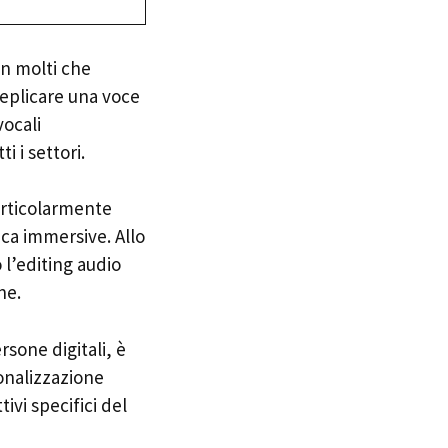
on molti che
replicare una voce
vocali
i i settori.
rticolarmente
ica immersive. Allo
 l’editing audio
ne.
rsone digitali, è
onalizzazione
ivi specifici del