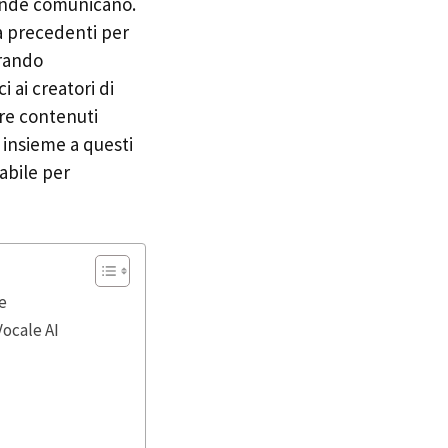
iende comunicano.
za precedenti per
orando
i ai creatori di
are contenuti
, insieme a questi
abile per
te
Vocale AI