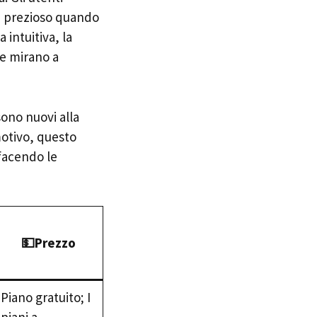
la prezioso quando
 intuitiva, la
he mirano a
sono nuovi alla
motivo, questo
facendo le
💵Prezzo
Piano gratuito; I