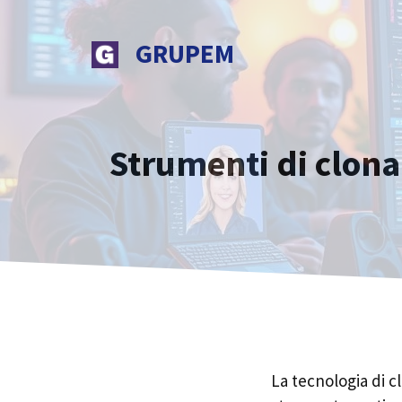
Vai
al
GRUPEM
contenuto
Strumenti di clonaz
La tecnologia di c