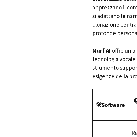
apprezzano il cont
si adattano le narr
clonazione centrat
profonde personal
Murf AI
offre un am
tecnologia vocale.
strumento support
esigenze della pro

🛠️Software
Re