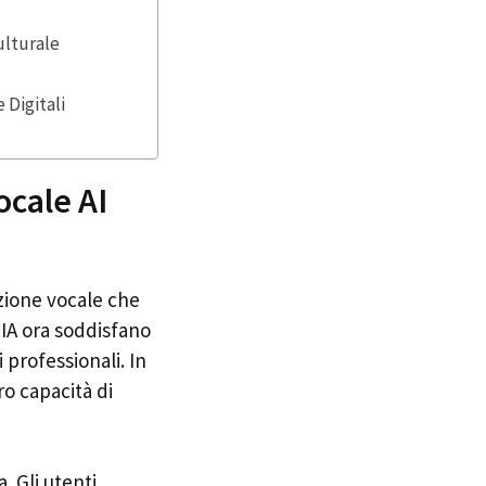
ulturale
 Digitali
ocale AI
zione vocale che
 IA ora soddisfano
 professionali. In
ro capacità di
. Gli utenti