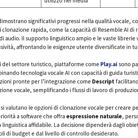
utilizzo nei media
imostrano significativi progressi nella qualità vocale, c
i clonazione rapida, come la capacità di Resemble AI di 
di audio. Il supporto linguistico ampio e le vaste librerie 
ività, affrontando le esigenze utente diversificate in tutt
ti del settore turistico, piattaforme come
Play.ai
sono pa
inando tecnologia vocale AI con capacità di guida turist
zioni pronte per l’integrazione come
Descript
facilitano
zione vocale, semplificando i flussi di lavoro di produzio
 si valutano le opzioni di clonazione vocale per creare pe
iorità a software che offra
espressione naturale
, pers
 linguistica affidabile. La decisione dipenderà dagli obiett
li di budget e dal livello di controllo desiderato.