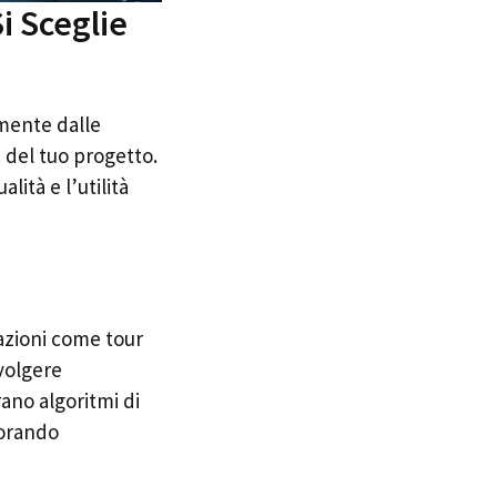
i Sceglie
lmente dalle
e del tuo progetto.
ità e l’utilità
cazioni come tour
nvolgere
ano algoritmi di
iorando