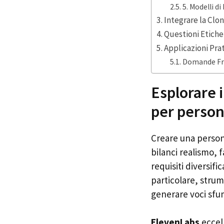
5. Modelli di
Integrare la Clo
Questioni Etiche
Applicazioni Pra
Domande Fre
Esplorare i
per persone
Creare una person
bilanci realismo, 
requisiti diversifi
particolare, stru
generare voci sfu
ElevenLabs
eccell