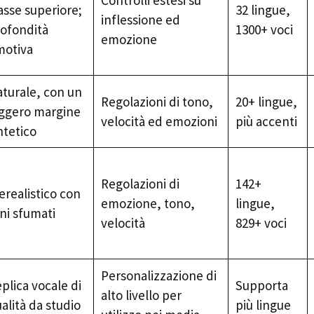
Controlli estesi su
asse superiore;
32 lingue,
inflessione ed
ofondità
1300+ voci
emozione
motiva
turale, con un
Regolazioni di tono,
20+ lingue,
ggero margine
velocità ed emozioni
più accenti
ntetico
Regolazioni di
142+
erealistico con
emozione, tono,
lingue,
ni sfumati
velocità
829+ voci
Personalizzazione di
plica vocale di
Supporta
alto livello per
alità da studio
più lingue