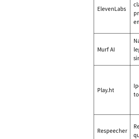
cl
ElevenLabs
pr
e
Na
Murf AI
le
si
Ip
Play.ht
to
Re
Respeecher
qu