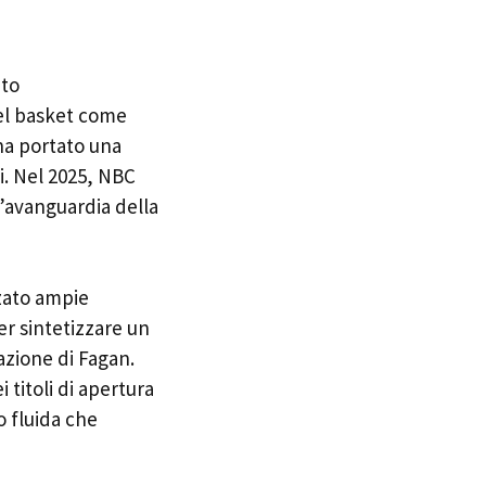
ato
el basket come
ha portato una
i. Nel 2025, NBC
ll’avanguardia della
zzato ampie
r sintetizzare un
nazione di Fagan.
 titoli di apertura
o fluida che