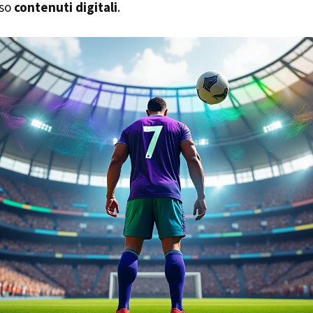
rso
contenuti digitali
.