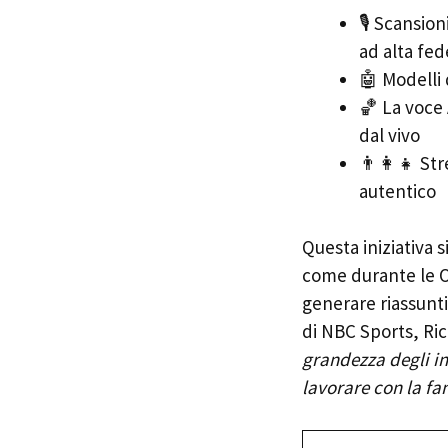
🎙️ Scansio
ad alta fed
🤖 Modelli 
🏀 La voce 
dal vivo
👨‍👩‍👧 St
autentico
Questa iniziativa s
come durante le Ol
generare riassunti
di NBC Sports, Ric
grandezza degli in
lavorare con la fam