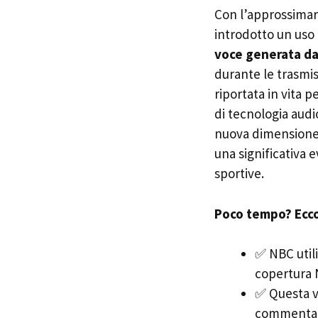
Con l’approssimars
introdotto un uso 
voce generata dal
durante le trasmis
riportata in vita pe
di tecnologia aud
nuova dimensione
una significativa 
sportive.
Poco tempo? Ecco 
✅ NBC utili
copertura
✅ Questa vo
commentat