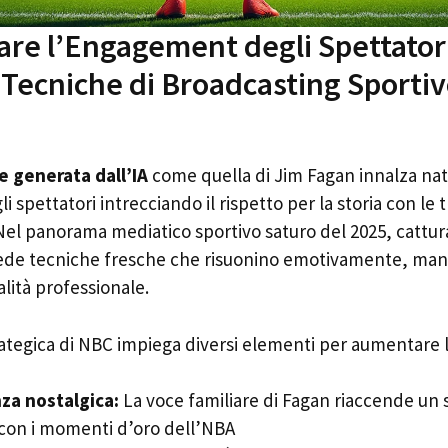
re l’Engagement degli Spettator
 Tecniche di Broadcasting Sporti
e generata dall’IA
come quella di Jim Fagan innalza na
 spettatori intrecciando il rispetto per la storia con le 
l panorama mediatico sportivo saturo del 2025, cattura
iede tecniche fresche che risuonino emotivamente, ma
ità professionale.
rategica di NBC impiega diversi elementi per aumentare
za nostalgica:
La voce familiare di Fagan riaccende un 
 con i momenti d’oro dell’NBA