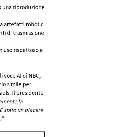
no una riproduzione
a artefatti robotici
enti di trasmissione
n uso rispettoso e
di voce AI di NBC,
io simile per
els. Il presidente
tamente la
È stato un piacere
.”