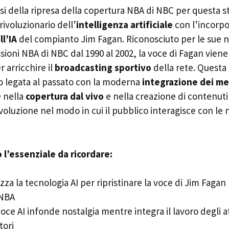
i della ripresa della copertura NBA di NBC per questa s
rivoluzionario dell’
intelligenza artificiale
con l’incorpo
l’IA
del compianto Jim Fagan. Riconosciuto per le sue n
sioni NBA di NBC dal 1990 al 2002, la voce di Fagan vien
r arricchire il
broadcasting sportivo
della rete. Questa
io legata al passato con la moderna
integrazione dei me
 nella
copertura dal vivo
e nella creazione di contenuti
evoluzione nel modo in cui il pubblico interagisce con le 
l’essenziale da ricordare:
zza la tecnologia AI per ripristinare la voce di Jim Fagan
 NBA
ce AI infonde nostalgia mentre integra il lavoro degli at
ori