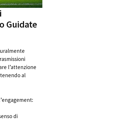
i
vo Guidate
turalmente
trasmissioni
re l’attenzione
ntenendo al
 l’engagement:
senso di