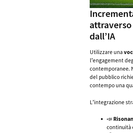
Incrementa
attraverso
dall’IA
Utilizzare una
voc
l’engagement degli
contemporanee. Ne
del pubblico rich
contempo una qual
L’integrazione st
📣
Risonan
continuità