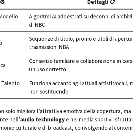
⚙️
Dettagli 📋
Modello
Algoritmi AI addestrati su decenni di archiv
di NBC
Sequenze di titolo, promo e titoli di apertu
o
trasmissioni NBA
Consenso familiare e collaborazione in cors
ica
un uso corretto
 Talento
Funziona accanto agli attuali artisti vocali,
non sostituendo
on solo migliora l’attrattiva emotiva della copertura, ma
te nell’
audio technology
e nei media sportivi: sfruttar
imonio culturale e di broadcast, coinvolgendo al contem