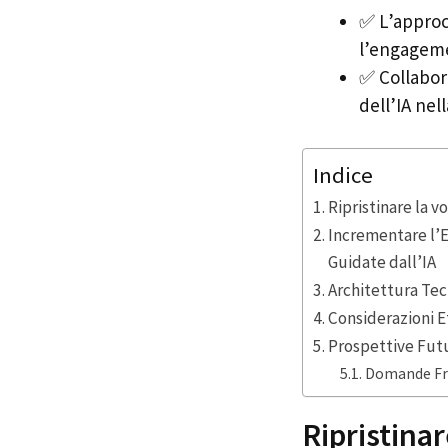
✅ L’approc
l’engageme
✅ Collabora
dell’IA nel
Indice
Ripristinare la v
Incrementare l’
Guidate dall’IA
Architettura Tecn
Considerazioni E
Prospettive Futu
Domande Freq
Ripristinar