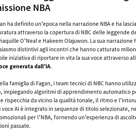
missione NBA
an ha definito un’epoca nella narrazione NBA e ha lasci
ratura attraverso la copertura di NBC delle leggende d
haquille O’Neal e Hakeem Olajuwon. La sua narrazione 
siasmo distintivi agli incontri che hanno catturato milion
ile iniziativa di riportare in vita la sua voce attraverso a
oce generata dall’IA
.
lla famiglia di Fagan, i team tecnici di NBC hanno utili
io, impiegando algoritmi di apprendimento automatico pe
 rispecchia da vicino la qualità tonale, il ritmo e l’into
voce AI è integrato in sequenze di titolo selezionate, nei
romozionali per l’NBA, fornendo un’esperienza di ascolt
sioni passate.