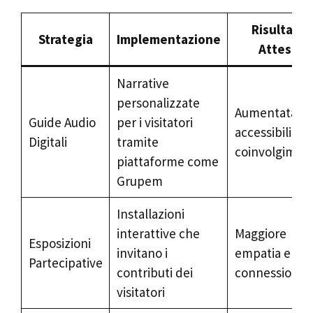
Risultato
Strategia
Implementazione
Atteso
Narrative
personalizzate
Aumentata
Guide Audio
per i visitatori
accessibilità e
Digitali
tramite
coinvolgimen
piattaforme come
Grupem
Installazioni
interattive che
Maggiore
Esposizioni
invitano i
empatia e
Partecipative
contributi dei
connessione
visitatori