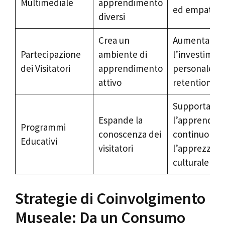
Multimediale
apprendimento
ed empatia
diversi
Crea un
Aumenta
Partecipazione
ambiente di
l’investimen
dei Visitatori
apprendimento
personale e 
attivo
retention
Supporta
Espande la
l’apprendim
Programmi
conoscenza dei
continuo e
Educativi
visitatori
l’apprezzam
culturale
Strategie di Coinvolgimento
Museale: Da un Consumo