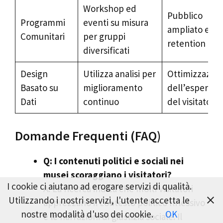
Workshop ed
Pubblico
Programmi
eventi su misura
ampliato e
Comunitari
per gruppi
retention
diversificati
Design
Utilizza analisi per
Ottimizzazio
Basato su
miglioramento
dell’esperien
Dati
continuo
del visitatore
Domande Frequenti (FAQ)
Q: I contenuti politici e sociali nei
musei scoraggiano i visitatori?
I cookie ci aiutano ad erogare servizi di qualità.
A: La ricerca indica che molti visitatori
Utilizzando i nostri servizi, l'utente accetta le
apprezzano il contesto politico riflessivo
nostre modalità d'uso dei cookie.
OK
e le narrazioni di giustizia sociale. Il