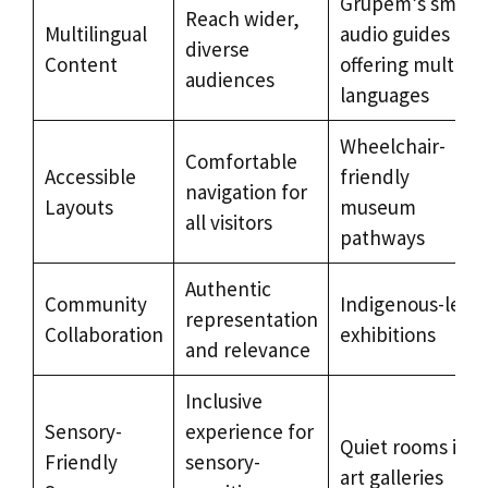
Grupem’s smart
Reach wider,
Multilingual
audio guides
diverse
Content
offering multiple
audiences
languages
Wheelchair-
Comfortable
Accessible
friendly
navigation for
Layouts
museum
all visitors
pathways
Authentic
Community
Indigenous-led
representation
Collaboration
exhibitions
and relevance
Inclusive
Sensory-
experience for
Quiet rooms in
Friendly
sensory-
art galleries