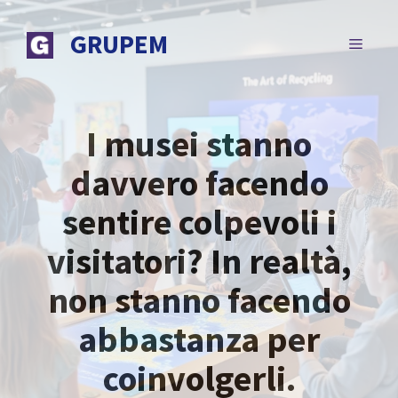
Vai
al
GRUPEM
MENU
contenuto
I musei stanno
davvero facendo
sentire colpevoli i
visitatori? In realtà,
non stanno facendo
abbastanza per
coinvolgerli.