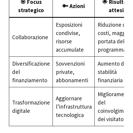
🎯 Focus
🌟 Risultati
🔑 Azioni
strategico
attesi
Esposizioni
Riduzione dei
condivise,
costi, maggior
Collaborazione
risorse
portata del
accumulate
programma
Diversificazione
Sovvenzioni
Aumento della
del
private,
stabilità
finanziamento
abbonamenti
finanziaria
Miglioramento
Aggiornare
Trasformazione
del
l’infrastruttura
digitale
coinvolgiment
tecnologica
dei visitatori