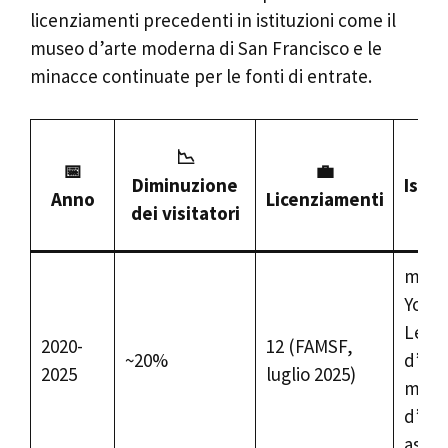
licenziamenti precedenti in istituzioni come il
museo d’arte moderna di San Francisco e le
minacce continuate per le fonti di entrate.
📉

📅
💼
Diminuzione
Istit
Anno
Licenziamenti
dei visitatori
col
muse
Youn
Legi
2020-
12 (FAMSF,
~20%
d’On
2025
luglio 2025)
muse
d’art
asiati