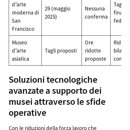
d’arte
Tagli ai
29 (maggio
Nessuna
moderna di
finanz
2025)
conferma
San
federal
Francisco
Museo
Ore
Riduzio
d’arte
Tagli proposti
ridotte
bilanci
asiatica
proposte
comun
Soluzioni tecnologiche
avanzate a supporto dei
musei attraverso le sfide
operative
Con le riduzioni della forza lavoro che