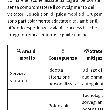
colmare le lacune lasciate dai tagli al personale
senza compromettere il coinvolgimento dei
visitatori. Le soluzioni di guida mobile di Grupem
sono particolarmente adattate a tali ambienti,
offrendo esperienze scalabili e accessibili che
integrano efficacemente le guide umane.
🔍 Area di
❗
💡 Strategie
impatto
Conseguenze
mitigazion
Ridotta
Utilizzo di gu
Servizi ai
attenzione
audio smart, 
visitatori
personalizzata
autoguidati
Tecnologia di
sorveglianza
Potenziali
potenziata,