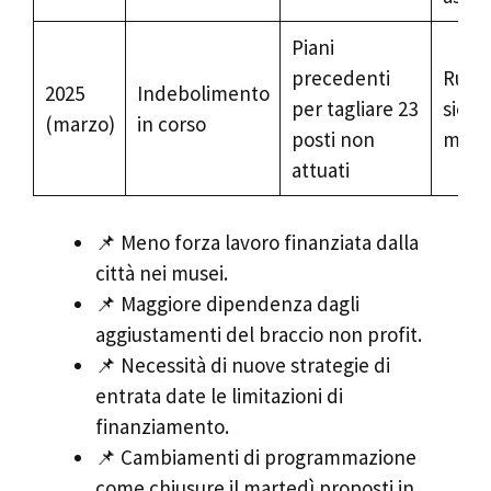
Piani
precedenti
Ruoli 
2025
Indebolimento
per tagliare 23
sicur
(marzo)
in corso
posti non
mirat
attuati
📌 Meno forza lavoro finanziata dalla
città nei musei.
📌 Maggiore dipendenza dagli
aggiustamenti del braccio non profit.
📌 Necessità di nuove strategie di
entrata date le limitazioni di
finanziamento.
📌 Cambiamenti di programmazione
come chiusure il martedì proposti in