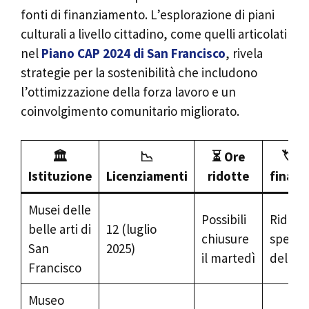
fonti di finanziamento. L’esplorazione di piani
culturali a livello cittadino, come quelli articolati
nel
Piano CAP 2024 di San Francisco
, rivela
strategie per la sostenibilità che includono
l’ottimizzazione della forza lavoro e un
coinvolgimento comunitario migliorato.
🏛️
📉
⏳ Ore
🏷️ S
Istituzione
Licenziamenti
ridotte
finan
Musei delle
Possibili
Riduzi
belle arti di
12 (luglio
chiusure
spesa c
San
2025)
il martedì
del 15
Francisco
Museo