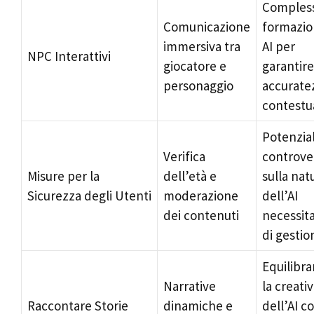
Comples
Comunicazione
formazio
immersiva tra
AI per
NPC Interattivi
giocatore e
garantire
personaggio
accurate
contestu
Potenzial
Verifica
controve
Misure per la
dell’età e
sulla nat
Sicurezza degli Utenti
moderazione
dell’AI
dei contenuti
necessit
di gestio
Equilibra
Narrative
la creativ
Raccontare Storie
dinamiche e
dell’AI co