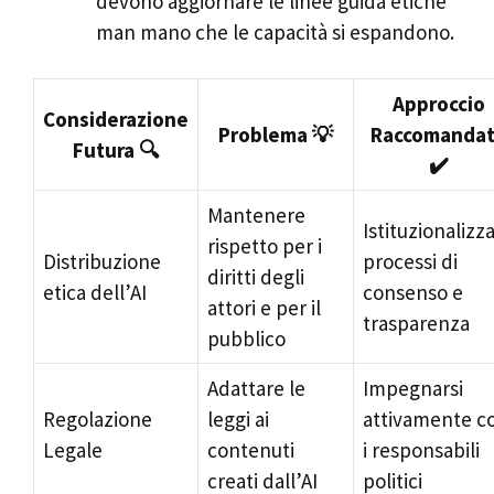
devono aggiornare le linee guida etiche
man mano che le capacità si espandono.
Approccio
Considerazione
Problema 💡
Raccomanda
Futura 🔍
✔️
Mantenere
Istituzionalizz
rispetto per i
Distribuzione
processi di
diritti degli
etica dell’AI
consenso e
attori e per il
trasparenza
pubblico
Adattare le
Impegnarsi
Regolazione
leggi ai
attivamente c
Legale
contenuti
i responsabili
creati dall’AI
politici