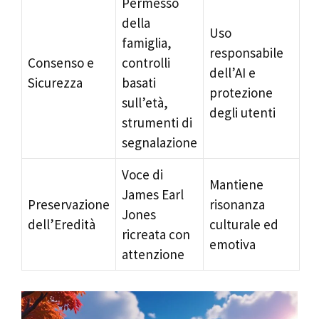
Permesso
della
Uso
famiglia,
responsabile
Consenso e
controlli
dell’AI e
Sicurezza
basati
protezione
sull’età,
degli utenti
strumenti di
segnalazione
Voce di
Mantiene
James Earl
Preservazione
risonanza
Jones
dell’Eredità
culturale ed
ricreata con
emotiva
attenzione