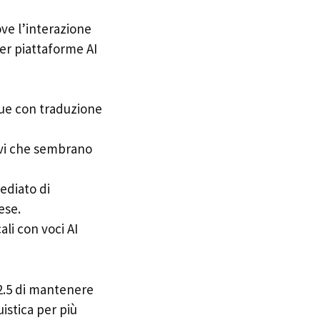
ve l’interazione
er piattaforme AI
ue con traduzione
ivi che sembrano
ediato di
ese.
li con voci AI
 2.5 di mantenere
istica per più