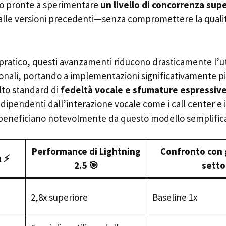
no pronte a sperimentare
un livello di concorrenza sup
 alle versioni precedenti—senza compromettere la qualit
 pratico, questi avanzamenti riducono drasticamente l’ut
onali, portando a implementazioni significativamente 
to standard di
fedeltà vocale e sfumature espressiv
dipendenti dall’interazione vocale come i call center e i 
beneficiano notevolmente da questo modello semplific
Performance di Lightning
Confronto con g
a ⚡
2.5 🎯
setto
2,8x superiore
Baseline 1x