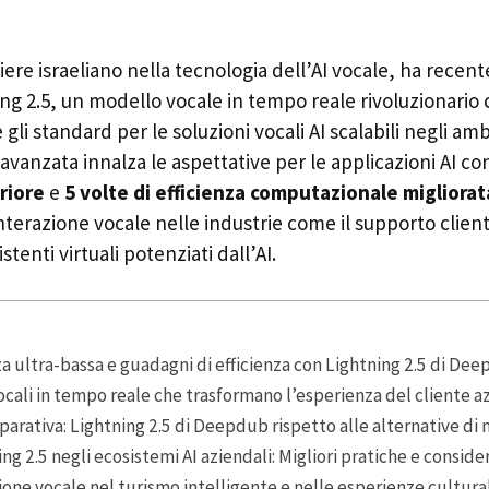
ere israeliano nella tecnologia dell’AI vocale, ha rece
ng 2.5, un modello vocale in tempo reale rivoluzionario 
gli standard per le soluzioni vocali AI scalabili negli amb
avanzata innalza le aspettative per le applicazioni AI c
riore
e
5 volte di efficienza computazionale migliorat
nterazione vocale nelle industrie come il supporto clienti
stenti virtuali potenziati dall’AI.
a ultra-bassa e guadagni di efficienza con Lightning 2.5 di De
vocali in tempo reale che trasformano l’esperienza del cliente a
arativa: Lightning 2.5 di Deepdub rispetto alle alternative di
ng 2.5 negli ecosistemi AI aziendali: Migliori pratiche e conside
ione vocale nel turismo intelligente e nelle esperienze cultural