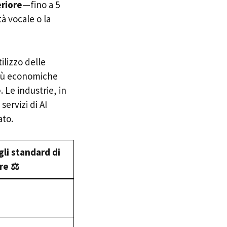
eriore
—fino a 5
à vocale o la
ilizzo delle
più economiche
e
. Le industrie, in
servizi di AI
ato.
li standard di
re ⚖️