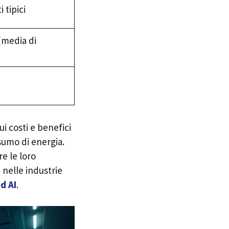
 tipici
(media di
ui costi e benefici
sumo di energia.
e le loro
 nelle industrie
d AI
.