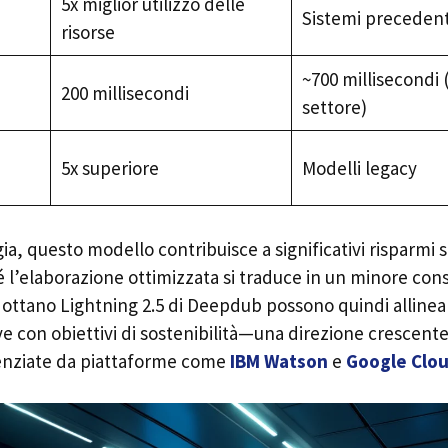
5x miglior utilizzo delle
Sistemi precedenti
risorse
~700 millisecondi 
200 millisecondi
settore)
5x superiore
Modelli legacy
ia, questo modello contribuisce a significativi risparmi s
 l’elaborazione ottimizzata si traduce in un minore con
ottano Lightning 2.5 di Deepdub possono quindi allinear
ve con obiettivi di sostenibilità—una direzione crescente
enziate da piattaforme come
IBM Watson
e
Google Clou