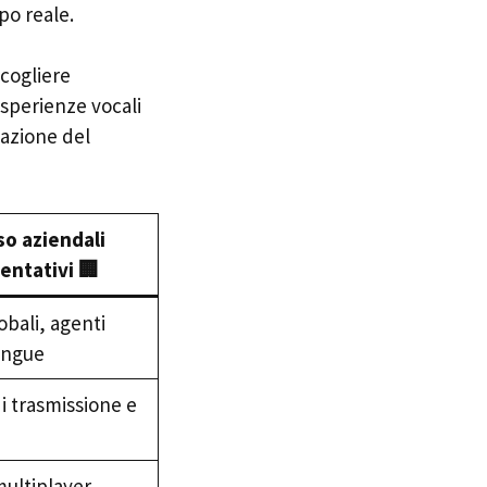
po reale.
 cogliere
sperienze vocali
fazione del
so aziendali
entativi 🏢
obali, agenti
lingue
i trasmissione e
ultiplayer