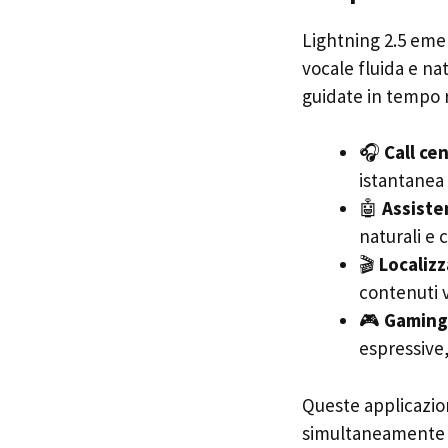
Lightning 2.5 eme
vocale fluida e na
guidate in tempo 
🎧
Call ce
istantanea 
🤖
Assisten
naturali e 
🎬
Localiz
contenuti v
🎮
Gaming 
espressive
Queste applicazion
simultaneamente le