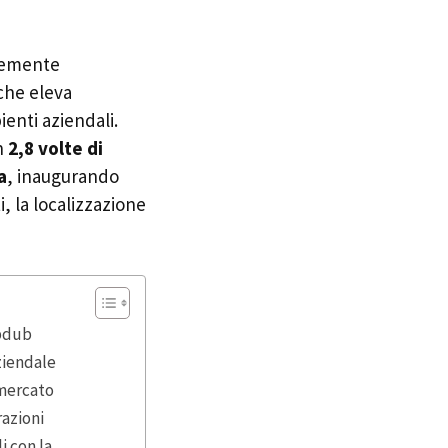
ntemente
che eleva
ienti aziendali.
on
2,8 volte di
a
, inaugurando
, la localizzazione
epdub
ziendale
 mercato
razioni
i con la