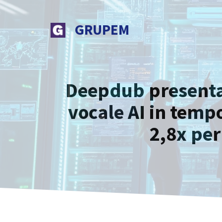
Vai
al
GRUPEM
contenuto
Deepdub presenta 
vocale AI in temp
2,8x per