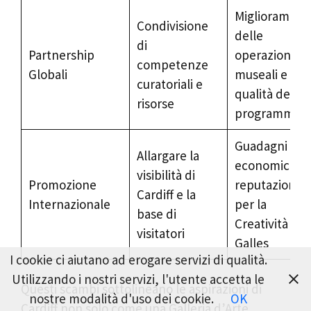
Migliorament
Condivisione
delle
di
Partnership
operazioni
competenze
Globali
museali e
curatoriali e
qualità del
risorse
programma
Guadagni
Allargare la
economici e
visibilità di
Promozione
reputazionali
Cardiff e la
Internazionale
per la
base di
Creatività del
visitatori
Galles
I cookie ci aiutano ad erogare servizi di qualità.
Utilizzando i nostri servizi, l'utente accetta le
Questi scambi sottolineano le aspirazioni di
nostre modalità d'uso dei cookie.
OK
Cardiff non solo come una Galleria d’Arte