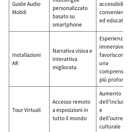
Guide Audio
accessibili,
personalizzato
Mobili
convenienti
basato su
ed educative
smartphone
Esperienze
immersive ch
Narrativa visiva e
Installazioni
favoriscono
interattiva
AR
una
migliorata
comprension
più profonda
Aumento
Accesso remoto
dell’inclusivit
Tour Virtuali
a esposizioni in
e
tutto il mondo
dell’outreach
culturale