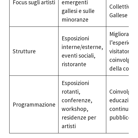
Focus sugli artisti
emergenti
Collettivo d
gallesi e sulle
Gallese
minoranze
Migliora
Esposizioni
l’esperienz
interne/esterne,
Strutture
visitatori e i
eventi sociali,
coinvolgim
ristorante
della comu
Esposizioni
rotanti,
Coinvolgim
conferenze,
educazione
Programmazione
workshop,
continua de
residenze per
pubblico
artisti