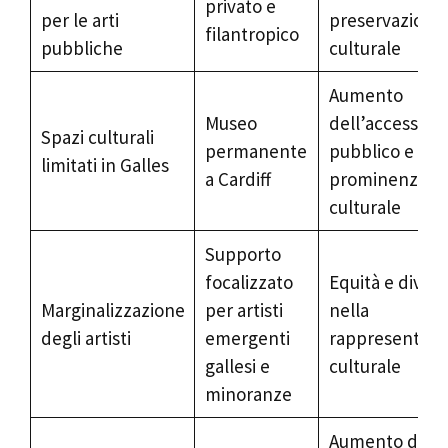
privato e
per le arti
preservazione
filantropico
pubbliche
culturale
Aumento
Museo
dell’accesso
Spazi culturali
permanente
pubblico e
limitati in Galles
a Cardiff
prominenza
culturale
Supporto
focalizzato
Equità e divers
Marginalizzazione
per artisti
nella
degli artisti
emergenti
rappresentazi
gallesi e
culturale
minoranze
Aumento della