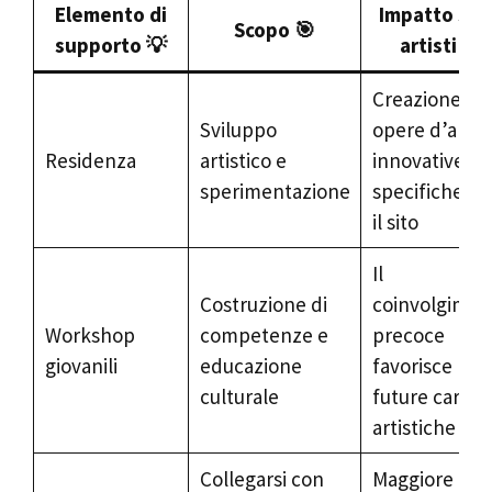
Elemento di
Impatto sug
Scopo 🎯
supporto 💡
artisti 💪
Creazione di
Sviluppo
opere d’arte
Residenza
artistico e
innovative e
sperimentazione
specifiche pe
il sito
Il
Costruzione di
coinvolgimen
Workshop
competenze e
precoce
giovanili
educazione
favorisce
culturale
future carrie
artistiche
Collegarsi con
Maggiore