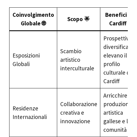
Coinvolgimento
Benefici per
Scopo 🌟
Globale 🌐
Cardiff 🎉
Prospettive
diversificate
Scambio
Esposizioni
elevano il
artistico
Globali
profilo
interculturale
culturale di
Cardiff
Arricchire la
Collaborazione
produzione
Residenze
creativa e
artistica
Internazionali
innovazione
gallese e la
comunità