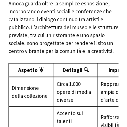
Amoca guarda oltre la semplice esposizione,
incorporando eventi sociali e conferenze che
catalizzano il dialogo continuo tra artisti e
pubblico. L’architettura del museo e le strutture
previste, tra cui un ristorante e uno spazio
sociale, sono progettate per rendere il sito un
centro vibrante per la comunità e la creatività.
Aspetto 🌟
Dettagli 🔍
Impatto
Circa 1.000
Rappresent
Dimensione
opere di media
ampia dell
della collezione
diverse
d’arte del G
Accento sui
Rafforza la
talenti
visibilità de