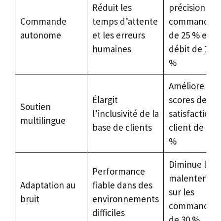
Réduit les
précision de
Commande
temps d’attente
commandes
autonome
et les erreurs
de 25 % et le
humaines
débit de 15
%
Améliore les
Élargit
scores de
Soutien
l’inclusivité de la
satisfaction
multilingue
base de clients
client de 18
%
Diminue les
Performance
malentendu
Adaptation au
fiable dans des
sur les
bruit
environnements
commandes
difficiles
de 30 %