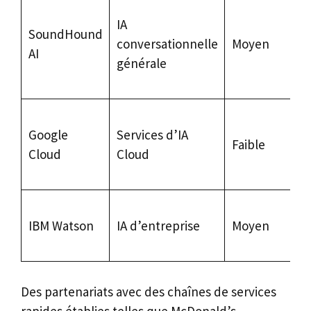
IA
SoundHound
conversationnelle
Moyen
AI
générale
Google
Services d’IA
Faible
Cloud
Cloud
IBM Watson
IA d’entreprise
Moyen
Des partenariats avec des chaînes de services
rapides établies telles que McDonald’s,