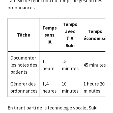
Tableau de réduction du temps de gestion des
ordonnances
Temps
Temps
avec
Temps
Tâche
sans
l’IA
économisé
IA
Suki
Documenter
1
15
les notes des
45 minutes
heure
minutes
patients
Générer des
1,4
10
1 heure 20
ordonnances
heures
minutes
minutes
En tirant parti de la technologie vocale, Suki