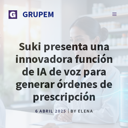
Saltar
al
GRUPEM
MENÚ
contenido
Suki presenta una
innovadora función
de IA de voz para
generar órdenes de
prescripción
6 ABRIL 2025
BY
ELENA