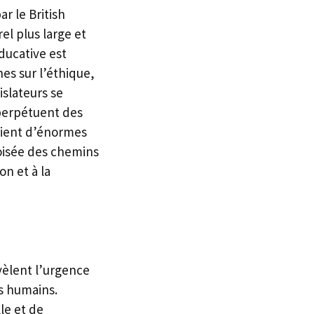
r le British
l plus large et
ducative est
es sur l’éthique,
islateurs se
 perpétuent des
étient d’énormes
roisée des chemins
on et à la
vèlent l’urgence
es humains.
le et de