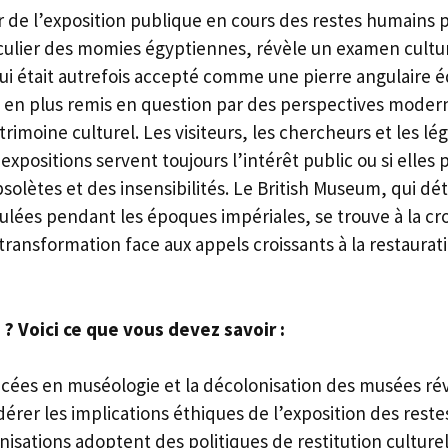
 de l’exposition publique en cours des restes humains pa
ulier des momies égyptiennes, révèle un examen culture
ui était autrefois accepté comme une pierre angulaire é
 en plus remis en question par des perspectives modern
trimoine culturel. Les visiteurs, les chercheurs et les lég
xpositions servent toujours l’intérêt public ou si elles
bsolètes et des insensibilités. Le British Museum, qui d
ulées pendant les époques impériales, se trouve à la c
 transformation face aux appels croissants à la restaurati
? Voici ce que vous devez savoir :
cées en muséologie et la décolonisation des musées ré
érer les implications éthiques de l’exposition des rest
isations adoptent des politiques de restitution culturel