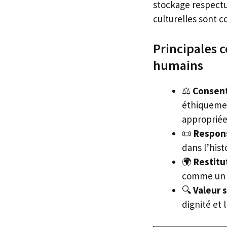
stockage respectu
culturelles sont c
Principales c
humains
⚖️
Consent
éthiquemen
appropriée
📜
Respons
dans l’hist
🌍
Restitut
comme un a
🔍
Valeur s
dignité et