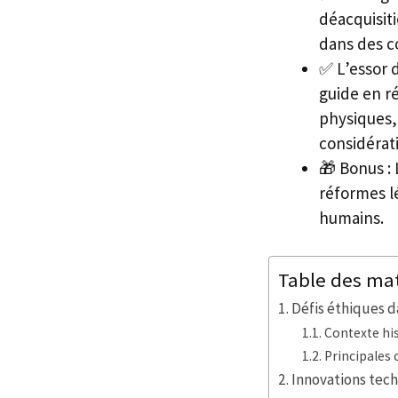
déacquisiti
dans des co
✅ L’essor d
guide en r
physiques,
considérat
🎁 Bonus :
réformes lé
humains.
Table des ma
Défis éthiques d
Contexte hi
Principales 
Innovations tec