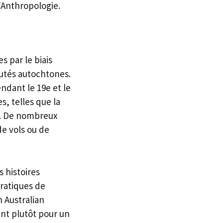
d’Anthropologie.
 par le biais
utés autochtones.
dant le 19e et le
s, telles que la
s. De nombreux
de vols ou de
s histoires
pratiques de
 Australian
nt plutôt pour un