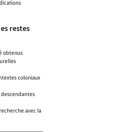
dications
des restes
té obtenus
urelles
textes coloniaux
s descendantes
 recherche avec la