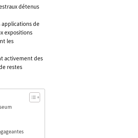
cestraux détenus
s applications de
x expositions
nt les
nt activement des
 de restes
Museum
engageantes