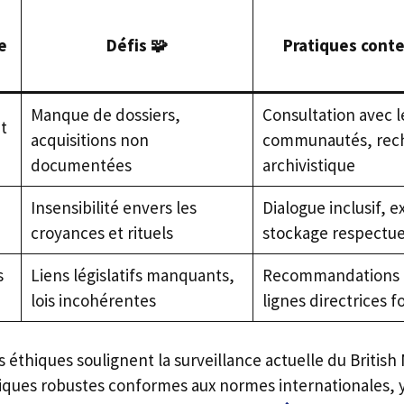
e
Défis 🧩
Pratiques cont
Manque de dossiers,
Consultation avec l
t
acquisitions non
communautés, rec
documentées
archivistique
Insensibilité envers les
Dialogue inclusif, e
croyances et rituels
stockage respectu
s
Liens législatifs manquants,
Recommandations p
lois incohérentes
lignes directrices f
 éthiques soulignent la surveillance actuelle du British
ques robustes conformes aux normes internationales, y