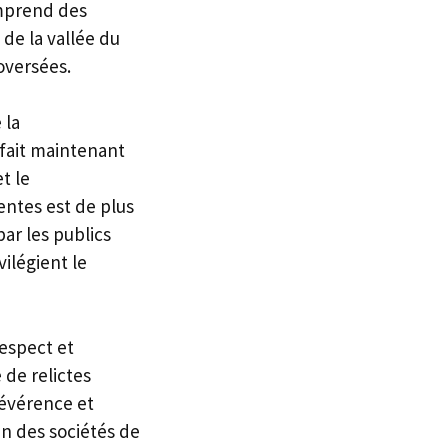
omprend des
de la vallée du
oversées.
 la
 fait maintenant
t le
entes est de plus
ar les publics
ilégient le
respect et
 de relictes
révérence et
in des sociétés de