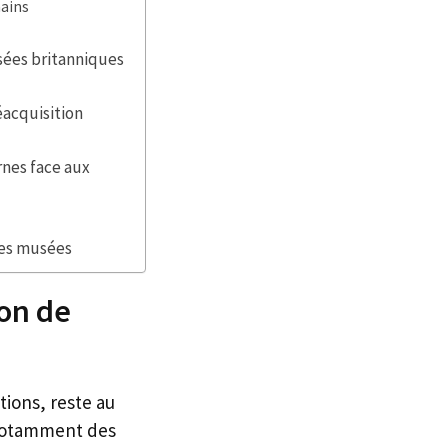
mains
sées britanniques
éacquisition
rnes face aux
les musées
ion de
ions, reste au
 notamment des