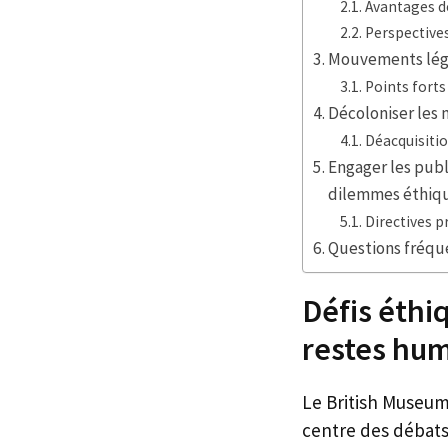
Avantages de
Perspective
Mouvements légi
Points fort
Décoloniser les 
Déacquisiti
Engager les publ
dilemmes éthiq
Directives p
Questions fréqu
Défis éthi
restes hum
Le British Museum
centre des débats