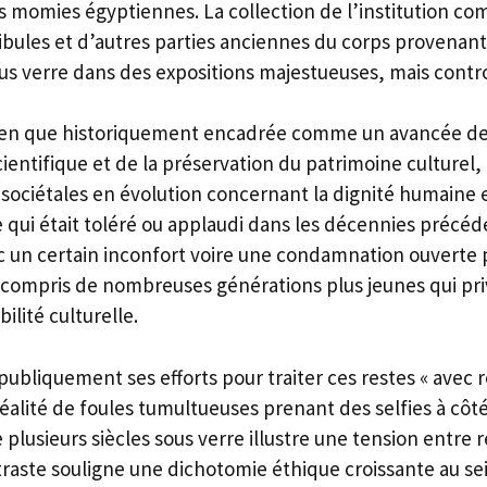
es momies égyptiennes. La collection de l’institution c
bules et d’autres parties anciennes du corps provenant 
ous verre dans des expositions majestueuses, mais contr
bien que historiquement encadrée comme un avancée de
entifique et de la préservation du patrimoine culturel,
 sociétales en évolution concernant la dignité humaine e
qui était toléré ou applaudi dans les décennies précéd
c un certain inconfort voire une condamnation ouverte p
compris de nombreuses générations plus jeunes qui priv
bilité culturelle.
ubliquement ses efforts pour traiter ces restes « avec 
 réalité de foules tumultueuses prenant des selfies à côté
plusieurs siècles sous verre illustre une tension entre 
traste souligne une dichotomie éthique croissante au se