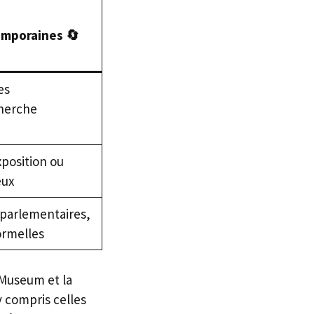
emporaines 🔄
es
herche
xposition ou
eux
arlementaires,
ormelles
 Museum et la
 compris celles