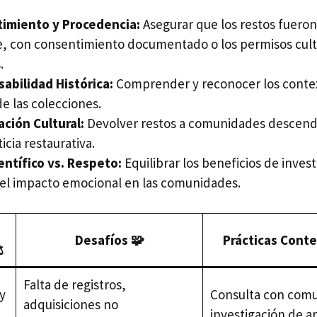
imiento y Procedencia:
Asegurar que los restos fuero
, con consentimiento documentado o los permisos cult
.
abilidad Histórica:
Comprender y reconocer los contex
 de las colecciones.
ación Cultural:
Devolver restos a comunidades descen
ticia restaurativa.
entífico vs. Respeto:
Equilibrar los beneficios de invest
 el impacto emocional en las comunidades.
Desafíos 🧩
Prácticas Cont
️
Falta de registros,
y
Consulta con com
adquisiciones no
investigación de a