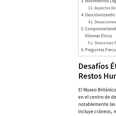
Movimientos Legi
Aspectos De
Descolonizando M
Desacciones
Comprometiendo
Dilemas Éticos
Directrices 
Preguntas Frecu
Desafíos Ét
Restos Hu
El Museo Británic
en el centro de d
notablemente las 
incluye cráneos, m