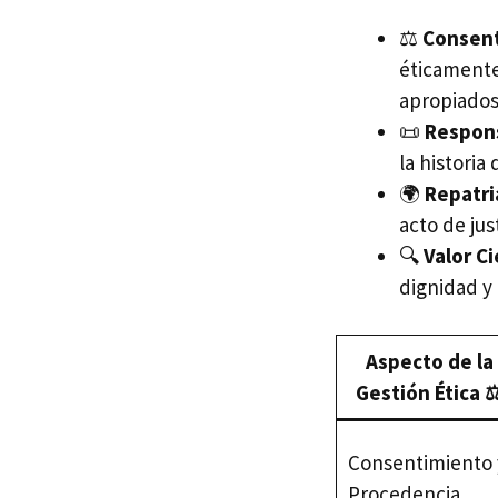
⚖️
Consent
éticamente
apropiados
📜
Respons
la historia
🌍
Repatri
acto de jus
🔍
Valor Ci
dignidad y
Aspecto de la
Gestión Ética ⚖
Consentimiento 
Procedencia