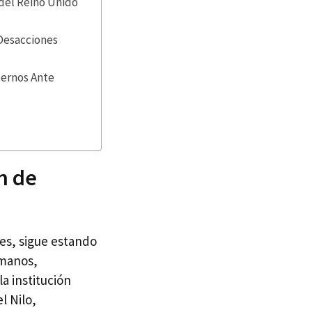
 del Reino Unido
 Desacciones
ernos Ante
ón de
es, sigue estando
umanos,
a institución
l Nilo,