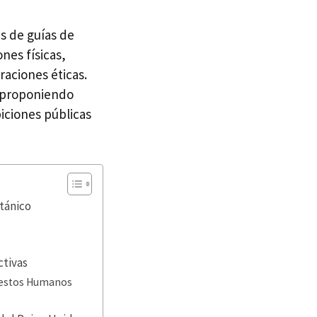
es de guías de
nes físicas,
aciones éticas.
n proponiendo
biciones públicas
itánico
ctivas
 Restos Humanos