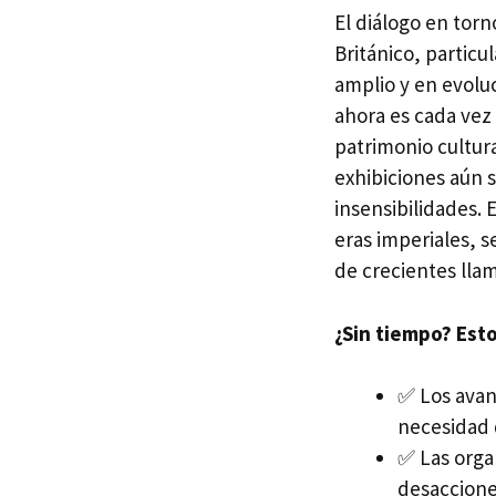
El diálogo en tor
Británico, partic
amplio y en evolu
ahora es cada vez
patrimonio cultura
exhibiciones aún s
insensibilidades.
eras imperiales, s
de crecientes llam
¿Sin tiempo? Esto
✅ Los avan
necesidad 
✅ Las orga
desacciones