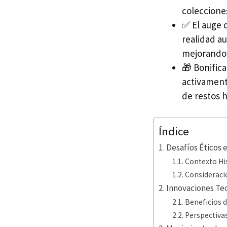
coleccione
✅ El auge d
realidad au
mejorando 
🎁 Bonific
activamente
de restos 
Índice
Desafíos Éticos 
Contexto Hi
Consideraci
Innovaciones Tec
Beneficios 
Perspectivas