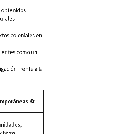
n obtenidos
urales
tos coloniales en
dientes como un
igación frente a la
emporáneas 🔄
unidades,
rchivos