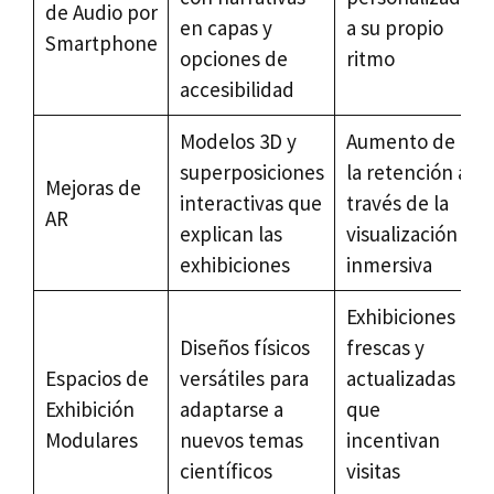
de Audio por
en capas y
a su propio
Smartphone
opciones de
ritmo
accesibilidad
Modelos 3D y
Aumento de
superposiciones
la retención a
Mejoras de
interactivas que
través de la
AR
explican las
visualización
exhibiciones
inmersiva
Exhibiciones
Diseños físicos
frescas y
Espacios de
versátiles para
actualizadas
Exhibición
adaptarse a
que
Modulares
nuevos temas
incentivan
científicos
visitas