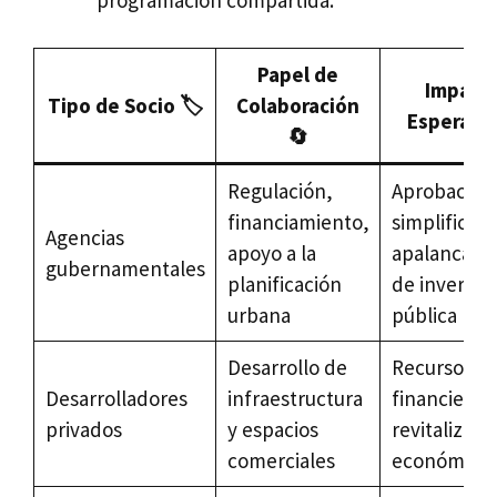
programación compartida.
Papel de
Impact
Tipo de Socio 🏷️
Colaboración
Esperado
🔄
Regulación,
Aprobacion
financiamiento,
simplificada
Agencias
apoyo a la
apalancami
gubernamentales
planificación
de inversió
urbana
pública
Desarrollo de
Recursos
Desarrolladores
infraestructura
financieros 
privados
y espacios
revitalizaci
comerciales
económica