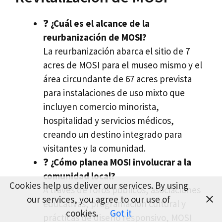
❓
¿Cuál es el alcance de la
reurbanización de MOSI?
La reurbanización abarca el sitio de 7
acres de MOSI para el museo mismo y el
área circundante de 67 acres prevista
para instalaciones de uso mixto que
incluyen comercio minorista,
hospitalidad y servicios médicos,
creando un destino integrado para
visitantes y la comunidad.
❓
¿Cómo planea MOSI involucrar a la
comunidad local?
Cookies help us deliver our services. By using
A través de foros públicos, asociaciones
our services, you agree to our use of
educativas, programación cultural y
cookies.
Got it
prácticas de diseño responsivo, MOSI