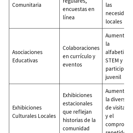
regulares,
Comunitaria
las
encuestas en
necesidade
línea
locales
Aumento d
la
Colaboraciones
Asociaciones
alfabetizac
en currículo y
Educativas
STEM y la
eventos
participaci
juvenil
Aumento d
Exhibiciones
la diversid
estacionales
Exhibiciones
de visitant
que reflejan
Culturales Locales
y el
historias de la
compromis
comunidad
repetido