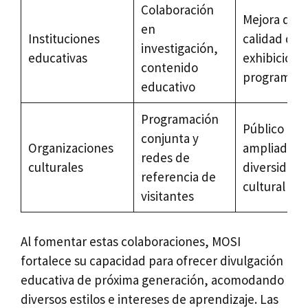
Colaboración
Mejora de l
en
Instituciones
calidad de
investigación,
educativas
exhibicione
contenido
programaci
educativo
Programación
Público
conjunta y
Organizaciones
ampliado y
redes de
culturales
diversidad
referencia de
cultural
visitantes
Al fomentar estas colaboraciones, MOSI
fortalece su capacidad para ofrecer divulgación
educativa de próxima generación, acomodando
diversos estilos e intereses de aprendizaje. Las