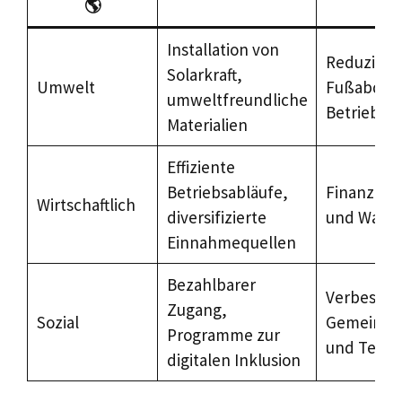
🌎
Installation von
Reduzieru
Solarkraft,
Umwelt
Fußabdruc
umweltfreundliche
Betriebsk
Materialien
Effiziente
Betriebsabläufe,
Finanzielle
Wirtschaftlich
diversifizierte
und Wach
Einnahmequellen
Bezahlbarer
Verbesser
Zugang,
Sozial
Gemeinsch
Programme zur
und Teiln
digitalen Inklusion