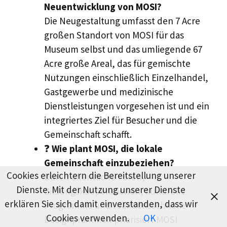
Neuentwicklung von MOSI?
Die Neugestaltung umfasst den 7 Acre
großen Standort von MOSI für das
Museum selbst und das umliegende 67
Acre große Areal, das für gemischte
Nutzungen einschließlich Einzelhandel,
Gastgewerbe und medizinische
Dienstleistungen vorgesehen ist und ein
integriertes Ziel für Besucher und die
Gemeinschaft schafft.
❓
Wie plant MOSI, die lokale
Gemeinschaft einzubeziehen?
Cookies erleichtern die Bereitstellung unserer
Durch öffentliche Foren,
Dienste. Mit der Nutzung unserer Dienste
Bildungskooperationen, kulturelle
erklären Sie sich damit einverstanden, dass wir
Programme und reaktionsschnelle
Cookies verwenden.
OK
Designpraktiken priorisiert MOSI