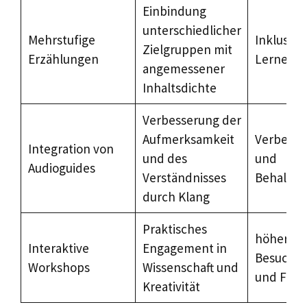
Einbindung
unterschiedlicher
Mehrstufige
Inklusive
Zielgruppen mit
Erzählungen
Lernerfa
angemessener
Inhaltsdichte
Verbesserung der
Aufmerksamkeit
Verbesse
Integration von
und des
und
Audioguides
Verständnisses
Behalten
durch Klang
Praktisches
höhere
Interaktive
Engagement in
Besucher
Workshops
Wissenschaft und
und Freu
Kreativität