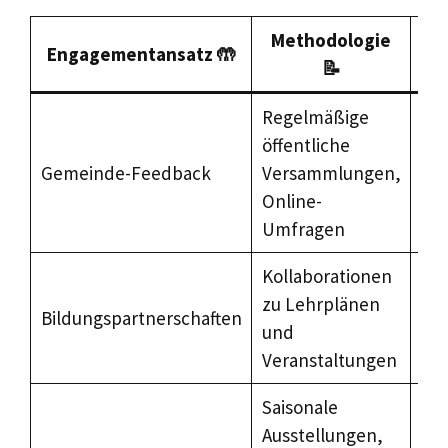
Methodologie
Engagementansatz 🤲
📝
Regelmäßige
MO
öffentliche
die
Gemeinde-Feedback
Versammlungen,
Bed
Online-
abg
Umfragen
Kollaborationen
Erh
zu Lehrplänen
Bildungspartnerschaften
Ko
und
Jug
Veranstaltungen
Saisonale
Ausstellungen,
Er