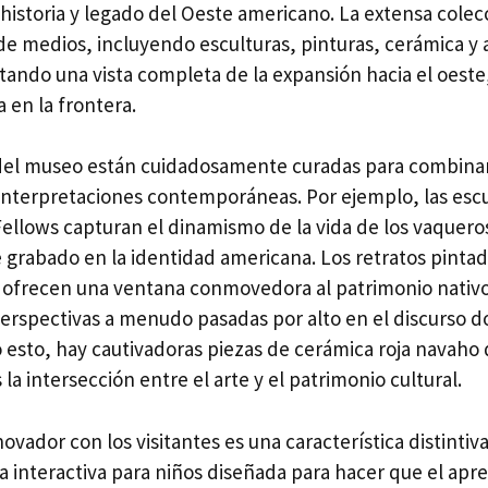
, historia y legado del Oeste americano. La extensa col
de medios, incluyendo esculturas, pinturas, cerámica y 
tando una vista completa de la expansión hacia el oeste,
a en la frontera.
del museo están cuidadosamente curadas para combinar
 interpretaciones contemporáneas. Por ejemplo, las esc
 Fellows capturan el dinamismo de la vida de los vaquer
e grabado en la identidad americana. Los retratos pinta
 ofrecen una ventana conmovedora al patrimonio nativ
rspectivas a menudo pasadas por alto en el discurso 
to, hay cautivadoras piezas de cerámica roja navaho d
la intersección entre el arte y el patrimonio cultural.
vador con los visitantes es una característica distintiva
a interactiva para niños diseñada para hacer que el apre