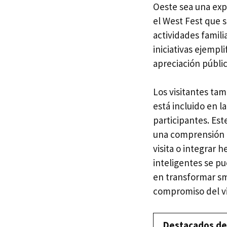
Oeste sea una exp
el West Fest que 
actividades famili
iniciativas ejempl
apreciación pública
Los visitantes tam
está incluido en l
participantes. Es
una comprensión p
visita o integrar 
inteligentes se p
en transformar sm
compromiso del vi
Destacados de