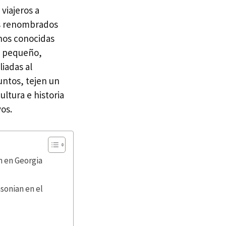
 viajeros a
os renombrados
nos conocidas
lo pequeño,
iadas al
untos, tejen un
ultura e historia
os.
m en Georgia
sonian en el