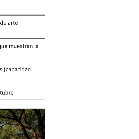
 de arte
 que muestran la
os (capacidad
ctubre