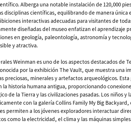
entífico. Alberga una notable instalación de 120,000 pi
as disciplinas científicas, equilibrando de manera única
biciones interactivas adecuadas para visitantes de toda
amente diseñadas del museo enfatizan el aprendizaje pr
iones en geología, paleontología, astronomía y tecnol
sible y atractiva.
erales Weinman es uno de los aspectos destacados de Te
onocida por la exhibición The Vault, que muestra una i
s preciosas, minerales y artefactos arqueológicos. Esta 
on la historia humana antigua, proporcionando conexione
o de la Tierra y las civilizaciones pasadas. Los niños y l
icamente con la galería Collins Family My Big Backyard,
iles permiten a los jóvenes exploradores interactuar di
icos como la electricidad, el clima y las máquinas simples