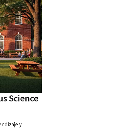
lus Science
endizaje y