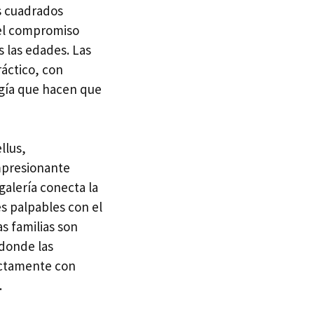
es cuadrados
 el compromiso
s las edades. Las
áctico, con
ogía que hacen que
llus,
mpresionante
galería conecta la
s palpables con el
as familias son
 donde las
rectamente con
.