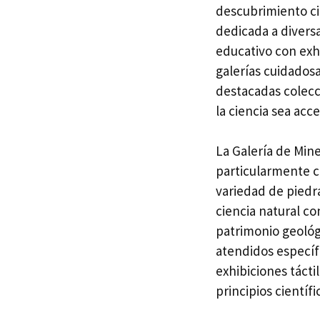
descubrimiento ci
dedicada a divers
educativo con exhi
galerías cuidados
destacadas colecc
la ciencia sea acce
La Galería de Min
particularmente c
variedad de piedra
ciencia natural c
patrimonio geológic
atendidos específ
exhibiciones táct
principios científ