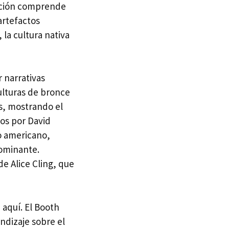
ección comprende
artefactos
 la cultura nativa
 narrativas
ulturas de bronce
os, mostrando el
dos por David
o americano,
dominante.
e Alice Cling, que
 aquí. El Booth
ndizaje sobre el