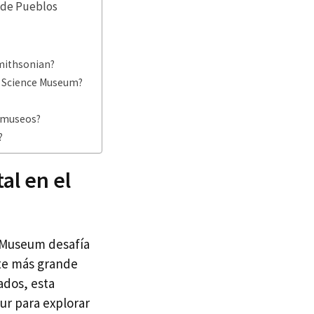
 de Pueblos
Smithsonian?
us Science Museum?
s museos?
?
al en el
t Museum desafía
nte más grande
ados, esta
Sur para explorar