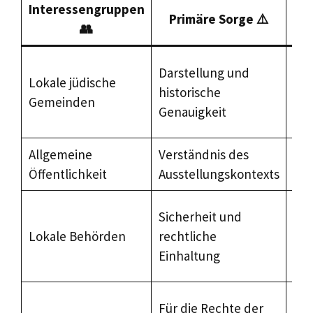
Interessengruppen
Primäre Sorge ⚠️
👥
Kol
Darstellung und
Lokale jüdische
Kur
historische
Gemeinden
Fee
Genauigkeit
Sit
Allgemeine
Verständnis des
Bil
Öffentlichkeit
Ausstellungskontexts
öff
Re
Sicherheit und
Koo
Lokale Behörden
rechtliche
ge
Einhaltung
Ris
Kon
Für die Rechte der