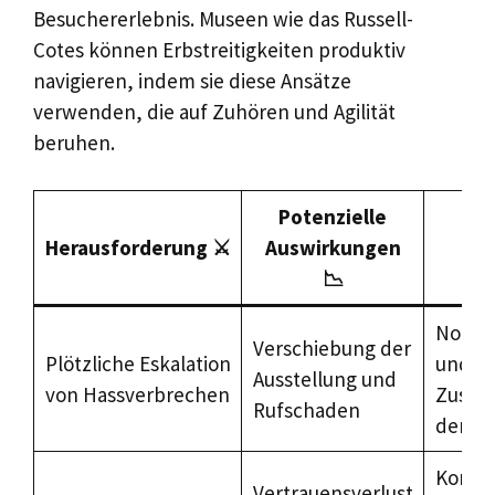
Besuchererlebnis. Museen wie das Russell-
Cotes können Erbstreitigkeiten produktiv
navigieren, indem sie diese Ansätze
verwenden, die auf Zuhören und Agilität
beruhen.
Potenzielle
St
Herausforderung ⚔️
Auswirkungen
Mi
📉
Notfal
Verschiebung der
Plötzliche Eskalation
und e
Ausstellung und
von Hassverbrechen
Zusam
Rufschaden
der Pol
Konsis
Vertrauensverlust