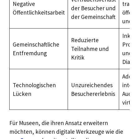
Negative
transp
der Besucher und
Öffentlichkeitsarbeit
öffent
der Gemeinschaft
und E
Inklus
Reduzierte
Gemeinschaftliche
Progr
Teilnahme und
Entfremdung
und Fo
Kritik
Dialog
Adopt
Technologischen
Unzureichendes
intelli
Lücken
Besuchererlebnis
Audiof
virtuel
Für Museen, die ihren Ansatz erweitern
möchten, können digitale Werkzeuge wie die