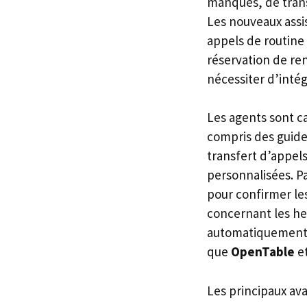
manqués, de trans
Les nouveaux assis
appels de routine
réservation de ren
nécessiter d’inté
Les agents sont c
compris des guide
transfert d’appels
personnalisées. Pa
pour confirmer les
concernant les he
automatiquement le
que
OpenTable
e
Les principaux av