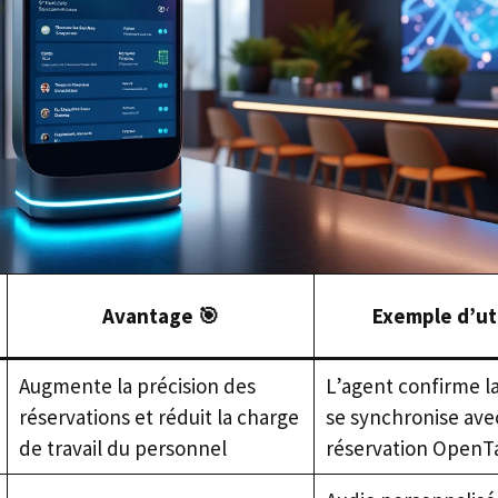
Avantage 🎯
Exemple d’uti
Augmente la précision des
L’agent confirme la
réservations et réduit la charge
se synchronise ave
de travail du personnel
réservation OpenT