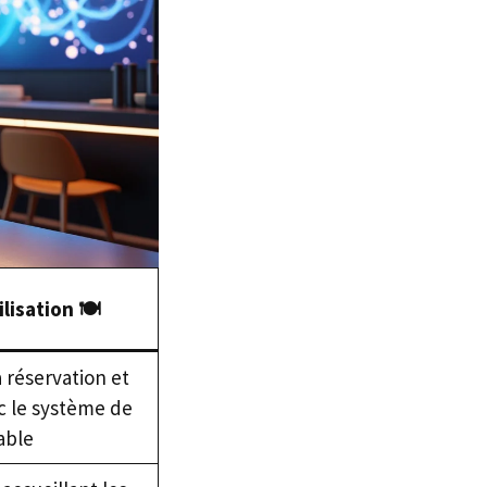
lisation 🍽️
 réservation et
c le système de
able