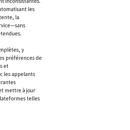
nt inconsistantes.
utomatisant les
tente, la
ervice—sans
étendues.
mplètes, y
des préférences de
s et
ec les appelants
urantes
t mettre à jour
plateformes telles