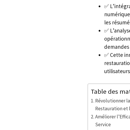
✅ L’intégra
numériques 
les résumés
✅ L’analyse
opérationne
demandes c
✅ Cette inn
restauratio
utilisateurs
Table des ma
Révolutionner la
Restauration et 
Améliorer l’Effi
Service