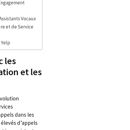
l’Engagement
 Assistants Vocaux
ure et de Service
 Yelp
 les
tion et les
évolution
rvices
appels dans les
x élevés d’appels