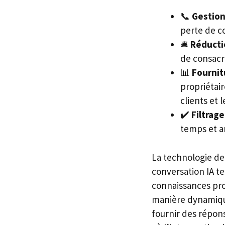
📞
Gestion
perte de c
🛎️
Réducti
de consacr
📊
Fournit
propriétai
clients et 
✔️
Filtrag
temps et am
La technologie de
conversation IA t
connaissances pro
manière dynamique 
fournir des répon