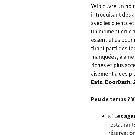
Yelp ouvre un nouv
introduisant des a
avec les clients e
un moment crucial
essentielles pour 
tirant parti des t
manquées, à amélio
riches et plus acc
aisément à des pl
Eats
,
DoorDash
,
Peu de temps ? Voi
✅
Les agen
restaurants
réservatio