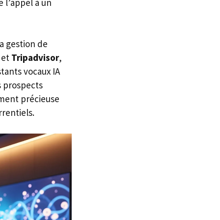
 l’appel à un
la gestion de
 et
Tripadvisor
,
stants vocaux IA
s prospects
ement précieuse
rentiels.