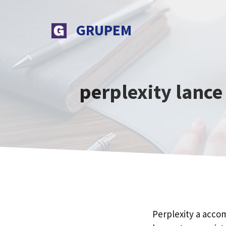
Aller
au
GRUPEM
contenu
perplexity lance 
Perplexity a accom