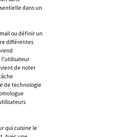
ssentielle dans un
-mail ou définir un
re différentes
mprend
’utilisateur
nvient de noter
itâche
ce de technologie
 homologue
tilisateurs
r qui cuisine le
at. Avec une