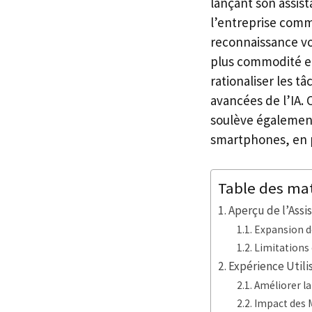
lançant son assist
l’entreprise comm
reconnaissance vo
plus commodité et 
rationaliser les t
avancées de l’IA.
soulève également
smartphones, en pa
Table des ma
Aperçu de l’Assi
Expansion de
Limitations
Expérience Utili
Améliorer l
Impact des 