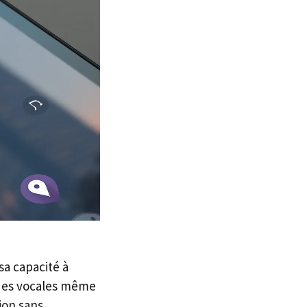
sa capacité à
ndes vocales même
ion sans