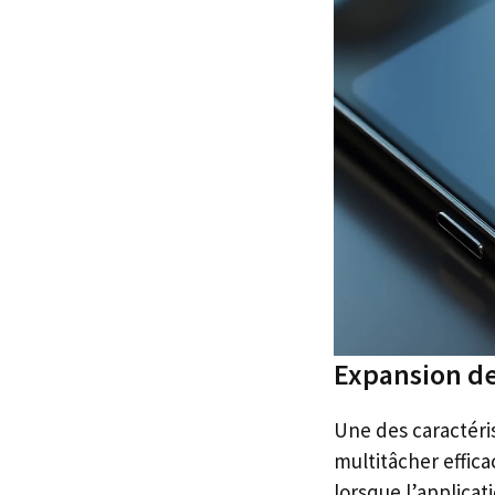
Expansion de
Une des caractéris
multitâcher effi
lorsque l’applicat