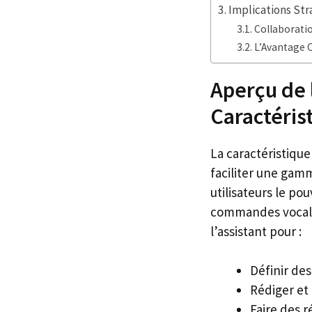
Implications Str
Collaborati
L’Avantage C
Aperçu de l
Caractéris
La caractéristique
faciliter une gam
utilisateurs le po
commandes vocales.
l’assistant pour :
Définir de
Rédiger et
Faire des r