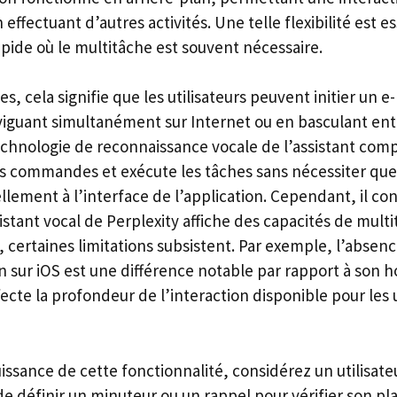
 effectuant d’autres activités. Une telle flexibilité est e
ide où le multitâche est souvent nécessaire.
s, cela signifie que les utilisateurs peuvent initier un e
viguant simultanément sur Internet ou en basculant ent
technologie de reconnaissance vocale de l’assistant co
s commandes et exécute les tâches sans nécessiter que l
lement à l’interface de l’application. Cependant, il co
istant vocal de Perplexity affiche des capacités de mult
 certaines limitations subsistent. Par exemple, l’absen
n sur iOS est une différence notable par rapport à son
fecte la profondeur de l’interaction disponible pour les u
puissance de cette fonctionnalité, considérez un utilisateu
de définir un minuteur ou un rappel pour vérifier son pl