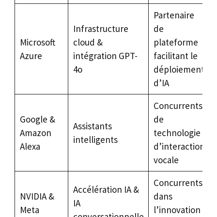
Partenaire
Infrastructure
de
Microsoft
cloud &
plateforme
Azure
intégration GPT-
facilitant le
4o
déploiement
d’IA
Concurrents
Google &
de
Assistants
Amazon
technologie
intelligents
Alexa
d’interaction
vocale
Concurrents
Accélération IA &
NVIDIA &
dans
IA
Meta
l’innovation
conversationnelle