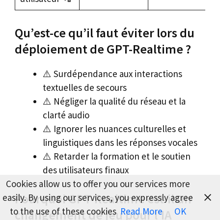
Qu’est-ce qu’il faut éviter lors du
déploiement de GPT-Realtime ?
⚠️ Surdépendance aux interactions
textuelles de secours
⚠️ Négliger la qualité du réseau et la
clarté audio
⚠️ Ignorer les nuances culturelles et
linguistiques dans les réponses vocales
⚠️ Retarder la formation et le soutien
des utilisateurs finaux
Cookies allow us to offer you our services more
Pourquoi GPT-Realtime est-il un
easily. By using our services, you expressly agree
to the use of these cookies
Read More
OK
changement de jeu pour l’IA