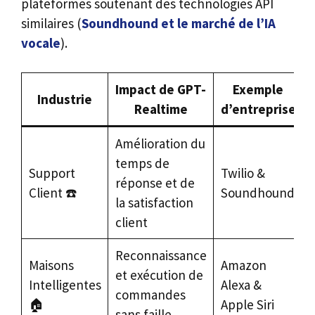
plateformes soutenant des technologies API
similaires (
Soundhound et le marché de l’IA
vocale
).
Impact de GPT-
Exemple
Industrie
Realtime
d’entreprise
Amélioration du
temps de
Support
Twilio &
réponse et de
Client ☎️
Soundhound
la satisfaction
client
Reconnaissance
Maisons
Amazon
et exécution de
Intelligentes
Alexa &
commandes
🏠
Apple Siri
sans faille