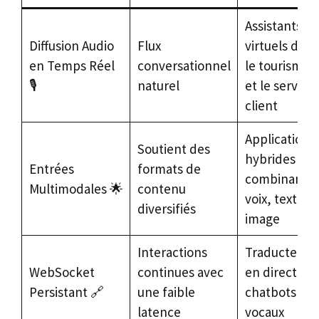
Assistants
Diffusion Audio
Flux
virtuels dans
en Temps Réel
conversationnel
le tourisme
🎙️
naturel
et le service
client
Applications
Soutient des
hybrides
Entrées
formats de
combinant
Multimodales 🌟
contenu
voix, texte,
diversifiés
image
Interactions
Traducteurs
WebSocket
continues avec
en direct et
Persistant 🔗
une faible
chatbots
latence
vocaux