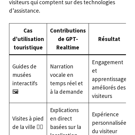
visiteurs qui comptent sur des technologies
d’assistance.
Cas
Contributions
d’utilisation
de GPT-
Résultat
touristique
Realtime
Engagement
Guides de
Narration
et
musées
vocale en
apprentissage
interactifs
temps réel et
améliorés des
🖼️
à la demande
visiteurs
Explications
Expérience
Visites à pied
en direct
personnalisée
de la ville 🚶‍♂️
basées sur la
du visiteur