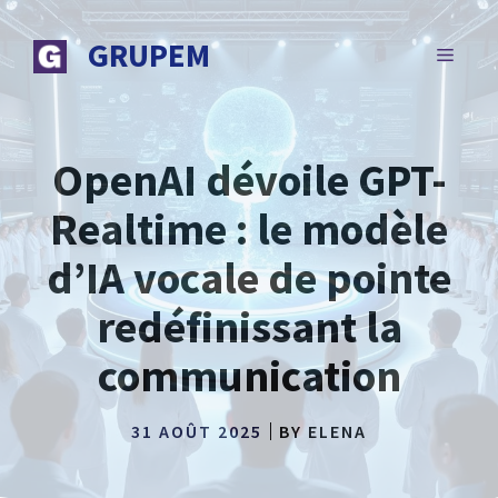
Aller
au
GRUPEM
MENU
contenu
OpenAI dévoile GPT-
Realtime : le modèle
d’IA vocale de pointe
redéfinissant la
communication
31 AOÛT 2025
BY
ELENA