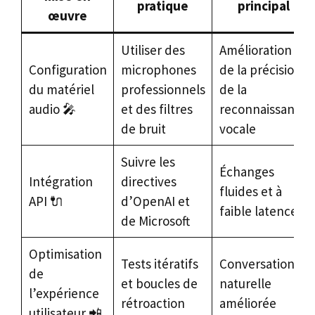
pratique
principal
œuvre
Utiliser des
Amélioration
Configuration
microphones
de la précision
du matériel
professionnels
de la
audio 🎤
et des filtres
reconnaissance
de bruit
vocale
Suivre les
Échanges
Intégration
directives
fluides et à
API 🔌
d’OpenAI et
faible latence
de Microsoft
Optimisation
Tests itératifs
Conversation
de
et boucles de
naturelle
l’expérience
rétroaction
améliorée
utilisateur 📲