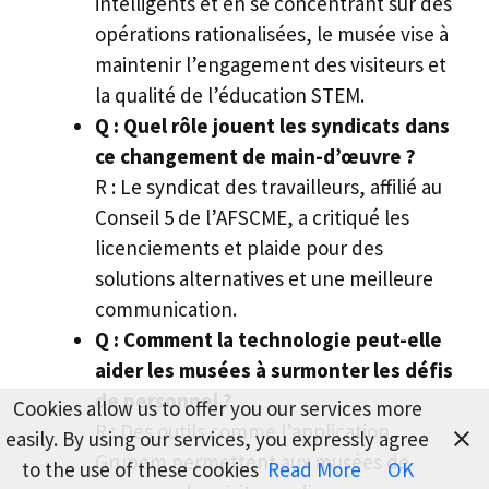
intelligents et en se concentrant sur des
opérations rationalisées, le musée vise à
maintenir l’engagement des visiteurs et
la qualité de l’éducation STEM.
Q : Quel rôle jouent les syndicats dans
ce changement de main-d’œuvre ?
R : Le syndicat des travailleurs, affilié au
Conseil 5 de l’AFSCME, a critiqué les
licenciements et plaide pour des
solutions alternatives et une meilleure
communication.
Q : Comment la technologie peut-elle
aider les musées à surmonter les défis
de personnel ?
Cookies allow us to offer you our services more
R : Des outils comme l’application
easily. By using our services, you expressly agree
Grupem permettent aux musées de
to the use of these cookies
Read More
OK