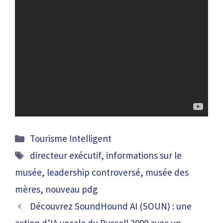
Catégories
Tourisme Intelligent
Étiquettes
directeur exécutif
,
informations sur le
musée
,
leadership controversé
,
musée des
mères
,
nouveau pdg
Découvrez SoundHound AI (SOUN) : une