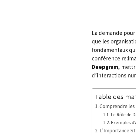
La demande pour l
que les organisat
fondamentaux qui 
conférence re:ima
Deepgram
, mettr
d’interactions num
Table des ma
Comprendre les F
Le Rôle de D
Exemples d’
L’Importance St