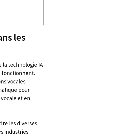
ans les
 la technologie IA
s fonctionnent.
ons vocales
matique pour
 vocale et en
dre les diverses
s industries.