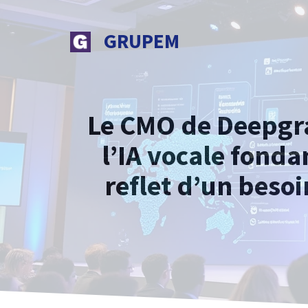
Aller
au
GRUPEM
contenu
Le CMO de Deepgra
l’IA vocale fonda
reflet d’un besoi