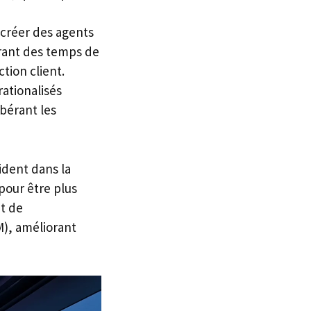
r créer des agents
frant des temps de
tion client.
ationalisés
ibérant les
ident dans la
pour être plus
et de
M), améliorant