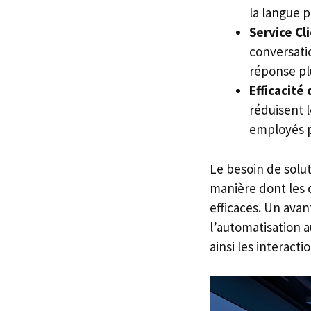
la langue p
Service Cl
conversati
réponse plu
Efficacité
réduisent l
employés p
Le besoin de solu
manière dont les 
efficaces. Un avant
l’automatisation a
ainsi les interact