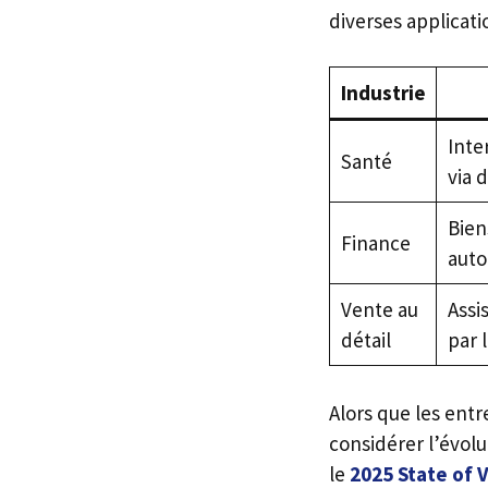
diverses applicati
Industrie
Inte
Santé
via 
Bien
Finance
auto
Vente au
Assi
détail
par l
Alors que les ent
considérer l’évolu
le
2025 State of 