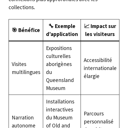
collections.
🔧
Exemple
📈
Impact sur
🎯
Bénéfice
d’application
les visiteurs
Expositions
culturelles
Accessibilité
Visites
aborigènes
internationale
multilingues
du
élargie
Queensland
Museum
Installations
interactives
Parcours
Narration
du Museum
personnalisé
autonome
of Old and