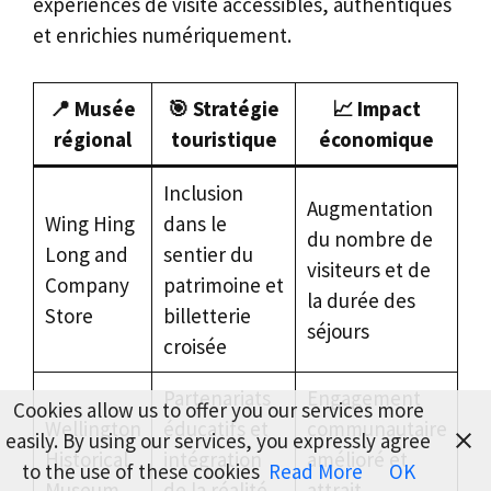
expériences de visite accessibles, authentiques
et enrichies numériquement.
📍
Musée
🎯
Stratégie
📈
Impact
régional
touristique
économique
Inclusion
Augmentation
Wing Hing
dans le
du nombre de
Long and
sentier du
visiteurs et de
Company
patrimoine et
la durée des
Store
billetterie
séjours
croisée
Partenariats
Engagement
Cookies allow us to offer you our services more
Wellington
éducatifs et
communautaire
easily. By using our services, you expressly agree
Historical
intégration
amélioré et
to the use of these cookies
Read More
OK
Museum
de la réalité
attrait