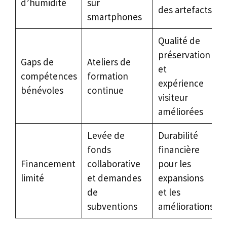
d’humidité
sur
des artefacts
smartphones
Qualité de
préservation
Gaps de
Ateliers de
et
compétences
formation
expérience
bénévoles
continue
visiteur
améliorées
Levée de
Durabilité
fonds
financière
Financement
collaborative
pour les
limité
et demandes
expansions
de
et les
subventions
améliorations