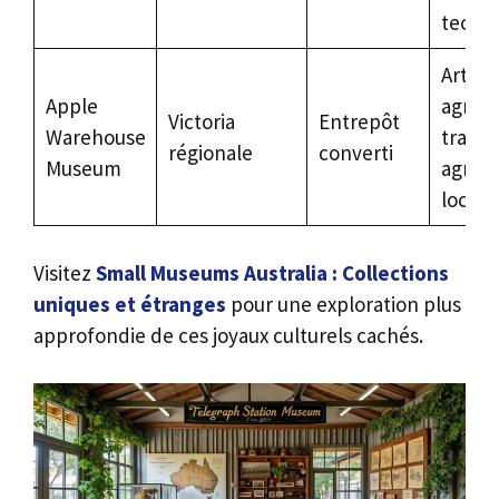
techn
Artefa
Apple
agrico
Victoria
Entrepôt
Warehouse
tradit
régionale
converti
Museum
agrico
locale
Visitez
Small Museums Australia : Collections
uniques et étranges
pour une exploration plus
approfondie de ces joyaux culturels cachés.