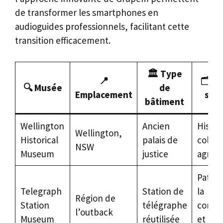
de transformer les smartphones en
audioguides professionnels, facilitant cette
transition efficacement.
🏛️
Type
📍
🗂️
Co
🔍
Musée
de
Emplacement
spéc
bâtiment
Wellington
Ancien
Histoi
Wellington,
Historical
palais de
coloni
NSW
Museum
justice
agrico
Patrim
Telegraph
Station de
la
Région de
Station
télégraphe
commu
l’outback
Museum
réutilisée
et de l