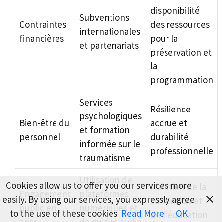
disponibilité
Subventions
Contraintes
des ressources
internationales
financières
pour la
et partenariats
préservation et
la
programmation
Services
Résilience
psychologiques
Bien-être du
accrue et
et formation
personnel
durabilité
informée sur le
professionnelle
traumatisme
Utilisation de
Cookies allow us to offer you our services more
Maintien de la
Engagement
plateformes
easily. By using our services, you expressly agree
connexion et
public en
numériques et
to the use of these cookies
Read More
OK
de l’éducation
crise
de guides audio