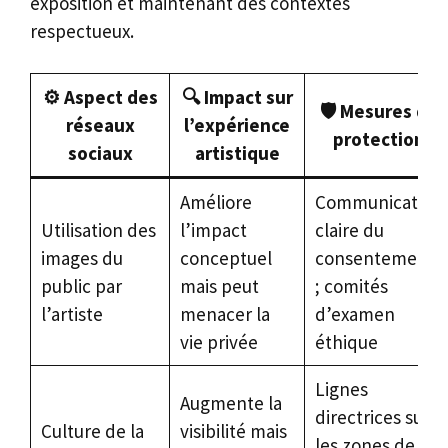
exposition et maintenant des contextes
respectueux.
⚙️ Aspect des
🔍 Impact sur
🛡️ Mesures de
réseaux
l’expérience
protection
sociaux
artistique
Améliore
Communication
Utilisation des
l’impact
claire du
images du
conceptuel
consentement
public par
mais peut
; comités
l’artiste
menacer la
d’examen
vie privée
éthique
Lignes
Augmente la
directrices sur
Culture de la
visibilité mais
les zones de