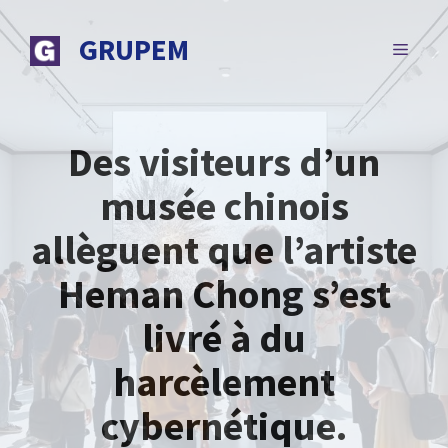
Aller
au
GRUPEM
MENU
contenu
Des visiteurs d’un
musée chinois
allèguent que l’artiste
Heman Chong s’est
livré à du
harcèlement
cybernétique.