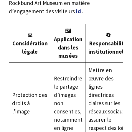
Rockbund Art Museum en matière
d’engagement des visiteurs
ici
.
🖼️
⚖️
🔄
Application
Considération
Responsabilité
dans les
légale
institutionnelle
musées
Mettre en
Restreindre
œuvre des
le partage
lignes
Protection des
d’images
directrices
droits à
non
claires sur les
l’image
consenties,
réseaux sociaux ;
notamment
assurer le
en ligne
respect des lois