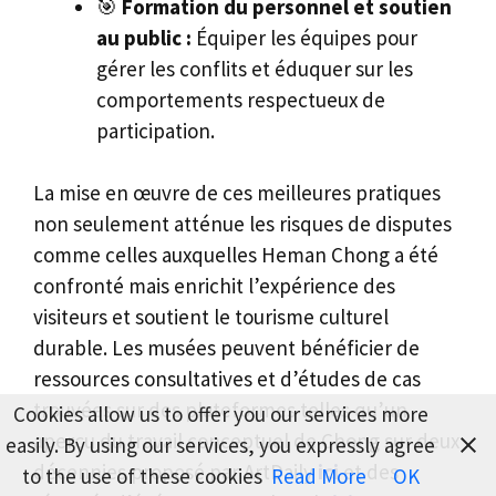
🎯
Formation du personnel et soutien
au public :
Équiper les équipes pour
gérer les conflits et éduquer sur les
comportements respectueux de
participation.
La mise en œuvre de ces meilleures pratiques
non seulement atténue les risques de disputes
comme celles auxquelles Heman Chong a été
confronté mais enrichit l’expérience des
visiteurs et soutient le tourisme culturel
durable. Les musées peuvent bénéficier de
ressources consultatives et d’études de cas
trouvées sur des plateformes telles qu’un
Cookies allow us to offer you our services more
aperçu du travail conceptuel de Chong sur deux
easily. By using our services, you expressly agree
décennies proposé par ArtDaily
ici
et des
to the use of these cookies
Read More
OK