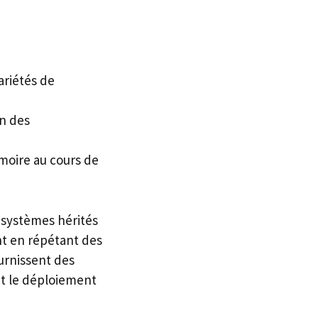
ariétés de
in des
moire au cours de
 systèmes hérités
t en répétant des
urnissent des
ant le déploiement