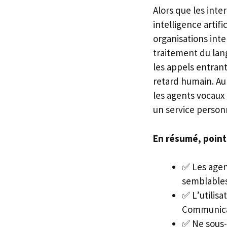
Alors que les int
intelligence artif
organisations int
traitement du lan
les appels entrant
retard humain. Au
les agents vocaux
un service person
En résumé, points
✅ Les agent
semblables
✅ L’utilis
Communicat
✅ Ne sous-