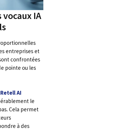
s vocaux IA
ls
roportionnelles
es entreprises et
 sont confrontées
de pointe ou les
Retell AI
dérablement le
bas. Cela permet
teurs
pondre à des