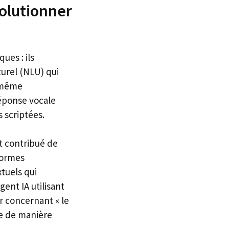
olutionner
ues : ils
urel (NLU) qui
t même
réponse vocale
s scriptées.
 contribué de
eformes
tuels qui
ent IA utilisant
 concernant « le
ée de manière