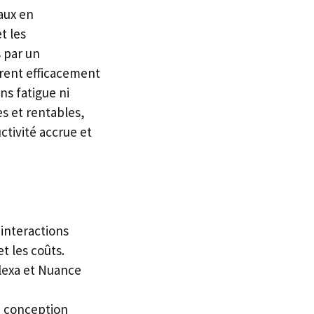
aux en
t les
s par un
èrent efficacement
ns fatigue ni
s et rentables,
ctivité accrue et
 interactions
t les coûts.
lexa et Nuance
e conception