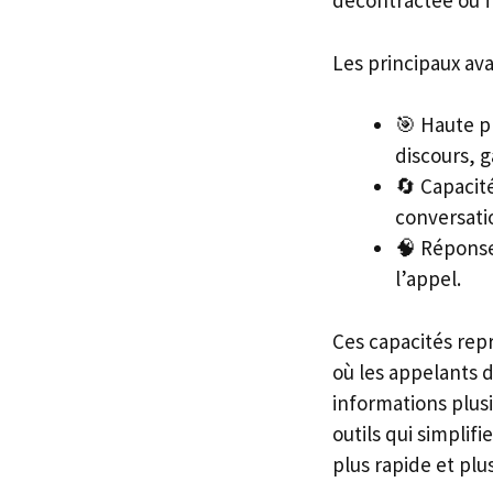
décontractée ou f
Les principaux av
🎯 Haute pr
discours, g
🔄 Capacité
conversatio
🧠 Réponse
l’appel.
Ces capacités rep
où les appelants 
informations plus
outils qui simplif
plus rapide et plu