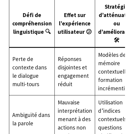
Stratégie
Défi de
Effet sur
d’atténuatio
compréhension
l’expérience
ou
linguistique 🔍
utilisateur 😕
d’amélioratio
🛠️
Modèles de
Perte de
Réponses
mémoire
contexte dans
disjointes et
contextuelle ;
le dialogue
engagement
formation
multi-tours
réduit
incrémentielle
Mauvaise
Utilisation
interprétation
d’indices
Ambiguïté dans
menant à des
contextuels ;
la parole
actions non
questions