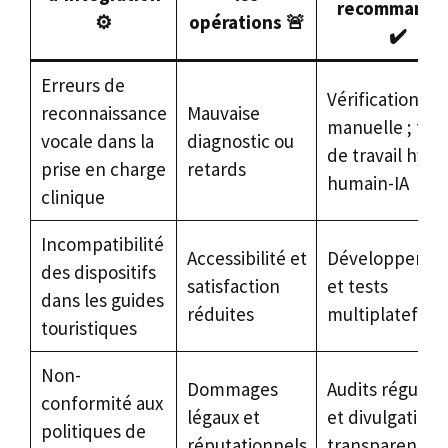
recommandé
⚙️
opérations 🚨
✔️
Erreurs de
Vérification
reconnaissance
Mauvaise
manuelle ; flux
vocale dans la
diagnostic ou
de travail hybr
prise en charge
retards
humain-IA
clinique
Incompatibilité
Accessibilité et
Développeme
des dispositifs
satisfaction
et tests
dans les guides
réduites
multiplatefor
touristiques
Non-
Dommages
Audits régulier
conformité aux
légaux et
et divulgations
politiques de
réputationnels
transparentes