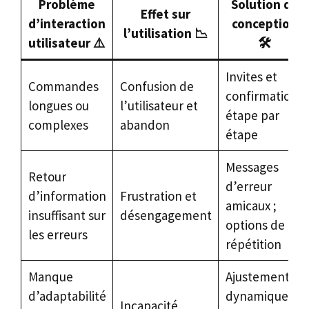
Problème
Solution de
Effet sur
d’interaction
conception
l’utilisation 📉
utilisateur ⚠️
🛠️
Invites et
Commandes
Confusion de
confirmations
longues ou
l’utilisateur et
étape par
complexes
abandon
étape
Messages
Retour
d’erreur
d’information
Frustration et
amicaux ;
insuffisant sur
désengagement
options de
les erreurs
répétition
Manque
Ajustements
d’adaptabilité
dynamiques
Incapacité