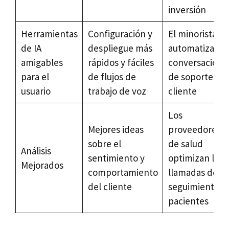
inversión
Herramientas
Configuración y
El minorista
de IA
despliegue más
automatiza las
amigables
rápidos y fáciles
conversacione
para el
de flujos de
de soporte al
usuario
trabajo de voz
cliente
Los
Mejores ideas
proveedores
sobre el
de salud
Análisis
sentimiento y
optimizan las
Mejorados
comportamiento
llamadas de
del cliente
seguimiento a
pacientes