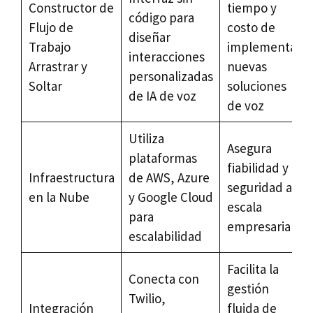
Constructor de
tiempo y
código para
Flujo de
costo de
diseñar
Trabajo
implementar
interacciones
Arrastrar y
nuevas
personalizadas
Soltar
soluciones
de IA de voz
de voz
Utiliza
Asegura
plataformas
fiabilidad y
Infraestructura
de AWS, Azure
seguridad a
en la Nube
y Google Cloud
escala
para
empresarial
escalabilidad
Facilita la
Conecta con
gestión
Twilio,
Integración
fluida de