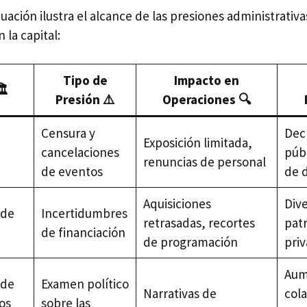
uación ilustra el alcance de las presiones administrativ
n la capital:
Tipo de
Impacto en
️
Presión ⚠️
Operaciones 🔍
Censura y
Dec
Exposición limitada,
cancelaciones
públ
renuncias de personal
de eventos
de 
Aquisiciones
Dive
 de
Incertidumbres
retrasadas, recortes
pat
de financiación
de programación
pri
Aum
 de
Examen político
Narrativas de
col
os
sobre las