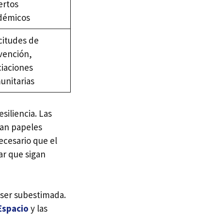
ertos
démicos
citudes de
vención,
ciaciones
unitarias
siliencia. Las
gan papeles
ecesario que el
ar que sigan
 ser subestimada.
Espacio
y las