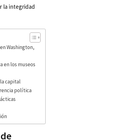
r la integridad
s en Washington,
iva en los museos
la capital
encia política
rácticas
ción
 de