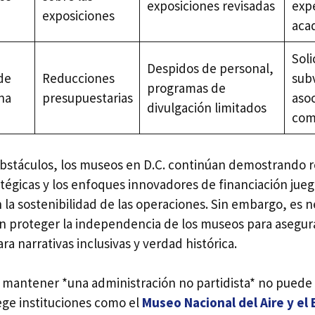
exposiciones revisadas
exp
exposiciones
aca
Soli
Despidos de personal,
de
Reducciones
sub
programas de
na
presupuestarias
aso
divulgación limitados
com
obstáculos, los museos en D.C. continúan demostrando re
atégicas y los enfoques innovadores de financiación jue
la sostenibilidad de las operaciones. Sin embargo, es n
 en proteger la independencia de los museos para asegur
ra narrativas inclusivas y verdad histórica.
 mantener *una administración no partidista* no puede
ege instituciones como el
Museo Nacional del Aire y el 