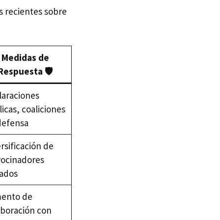
as recientes sobre
Medidas de
Respuesta 🛡️
laraciones
icas, coaliciones
defensa
rsificación de
rocinadores
vados
ento de
aboración con