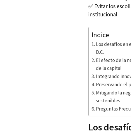
✅ Evitar los escoll
institucional
Índice
Los desafíos en 
D.C.
El efecto de la n
de la capital
Integrando innova
Preservando el p
Mitigando la neg
sostenibles
Preguntas Frecue
Los desafí