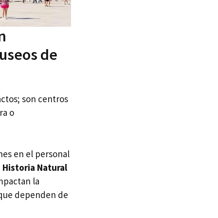
ón
museos de
ctos; son centros
ra o
nes en el personal
Historia Natural
impactan la
s que dependen de