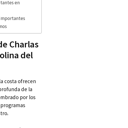
itantes en
 Importantes
imos
de Charlas
olina del
 la costa ofrecen
profunda de la
ombrado por los
e programas
tro.