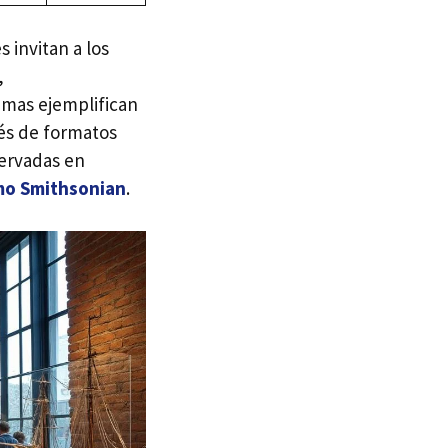
s invitan a los
,
amas ejemplifican
vés de formatos
servadas en
mo Smithsonian
.