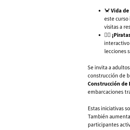
🦀
Vida de 
este curso 
visitas a r
🏴‍☠️
¡Pirata
interactiv
lecciones s
Se invita a adulto
construcción de b
Construcción de 
embarcaciones trad
Estas iniciativas 
También aumentan 
participantes acti