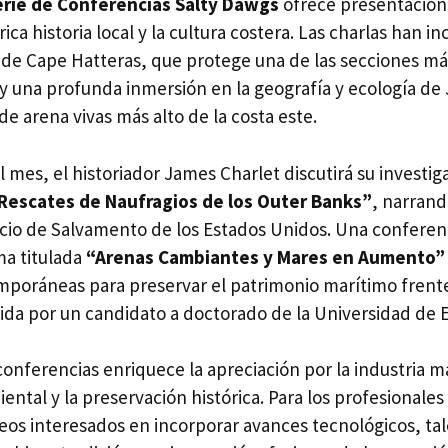
erie de Conferencias Salty Dawgs
ofrece presentacion
rica historia local y la cultura costera. Las charlas han 
o de Cape Hatteras, que protege una de las secciones má
, y una profunda inmersión en la geografía y ecología de
e arena vivas más alto de la costa este.
 mes, el historiador James Charlet discutirá su investig
Rescates de Naufragios de los Outer Banks”
, narrand
icio de Salvamento de los Estados Unidos. Una conferen
ma titulada
“Arenas Cambiantes y Mares en Aumento”
mporáneas para preservar el patrimonio marítimo frente
ida por un candidato a doctorado de la Universidad de E
onferencias enriquece la apreciación por la industria ma
ntal y la preservación histórica. Para los profesionales 
os interesados en incorporar avances tecnológicos, tal