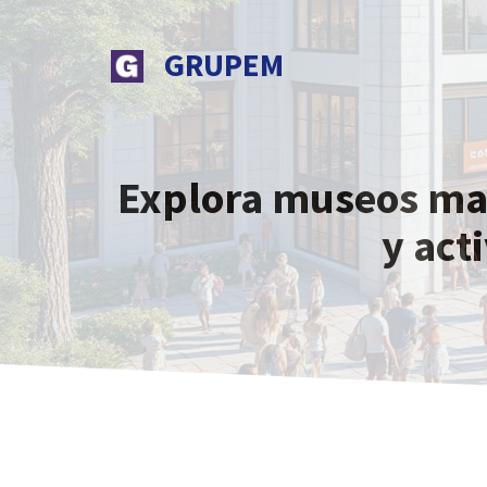
Saltar
al
GRUPEM
contenido
Explora museos mar
y act