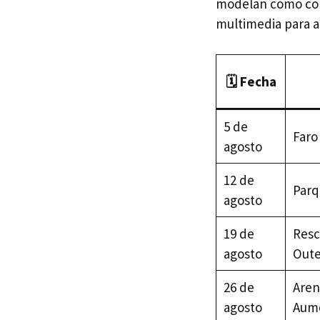
modelan cómo comb
multimedia para a
🗓️ Fecha
5 de
Faro
agosto
12 de
Parq
agosto
19 de
Resc
agosto
Oute
26 de
Aren
agosto
Aum