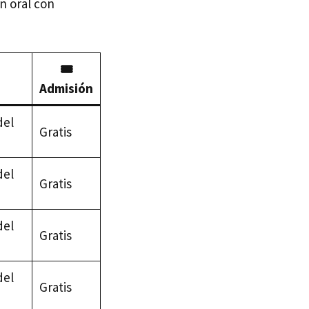
n oral con
🎟️
Admisión
del
Gratis
del
Gratis
del
Gratis
del
Gratis