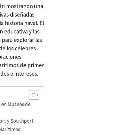
tán mostrando una
sivas diseñadas
 historia naval. El
n educativa y las
 para explorar las
sde los célebres
oraciones
arítimos de primer
des e intereses.
s en Museos de
ort y Southport
 Marítimos