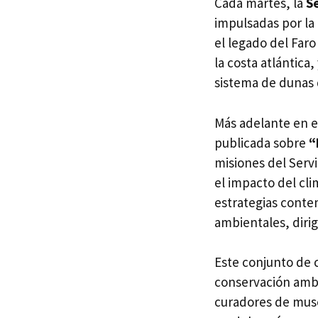
Cada martes, la
S
impulsadas por la 
el legado del Far
la costa atlántica
sistema de dunas d
Más adelante en el
publicada sobre
“
misiones del Serv
el impacto del cli
estrategias conte
ambientales, dirig
Este conjunto de c
conservación ambie
curadores de muse