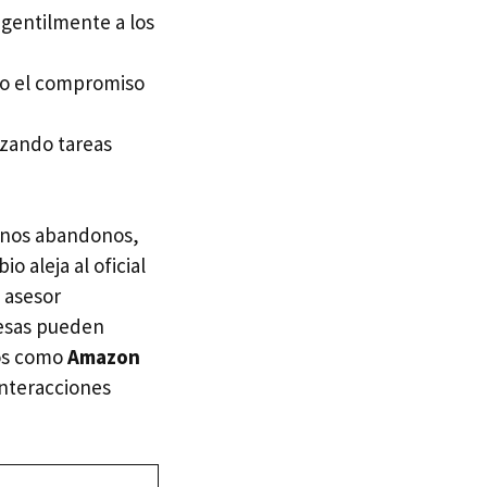
 gentilmente a los
do el compromiso
izando tareas
menos abandonos,
 aleja al oficial
 asesor
resas pueden
cos como
Amazon
interacciones