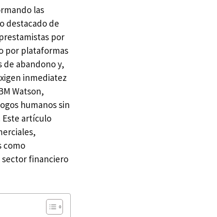
formando las
lo destacado de
 prestamistas por
do por plataformas
as de abandono y,
 exigen inmediatez
 IBM Watson,
logos humanos sin
 Este artículo
merciales,
as como
 sector financiero