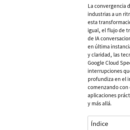
La convergencia d
industrias a un r
esta transformaci
igual, el flujo de
de IA conversacion
en última instanci
y claridad, las t
Google Cloud Spee
interrupciones que
profundiza en el i
comenzando con e
aplicaciones prác
y más allá.
Índice