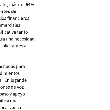
qate, más del
54%
antes de
ios financieros
comerciales
ficativa tanto
stra una necesidad
solicitantes a
acitadas para
edimientos
l. En lugar de
ciones de voz
 paso y apoyo
ifica una
localizar su