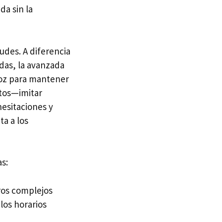
a sin la
udes. A diferencia
das, la avanzada
 voz para mantener
utos—imitar
esitaciones y
ta a los
as:
ros complejos
los horarios