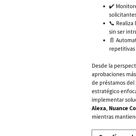
✔️ Monitor
solicitante
📞 Realiza
sin ser intr
📄 Automat
repetitiva
Desde la perspect
aprobaciones más r
de préstamos del 
estratégico enfoc
implementar soluc
Alexa
,
Nuance C
mientras mantien