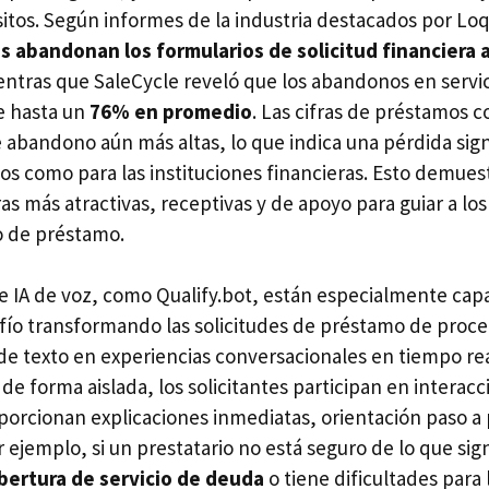
isitos. Según informes de la industria destacados por Lo
es abandonan los formularios de solicitud financiera 
entras que SaleCycle reveló que los abandonos en servic
e hasta un
76% en promedio
. Las cifras de préstamos 
 abandono aún más altas, lo que indica una pérdida signi
ios como para las instituciones financieras. Esto demue
 más atractivas, receptivas y de apoyo para guiar a los 
o de préstamo.
e IA de voz, como Qualify.bot, están especialmente cap
fío transformando las solicitudes de préstamo de proc
 de texto en experiencias conversacionales en tiempo rea
 de forma aislada, los solicitantes participan en interac
porcionan explicaciones inmediatas, orientación paso a
 ejemplo, si un prestatario no está seguro de lo que sign
bertura de servicio de deuda
o tiene dificultades para 