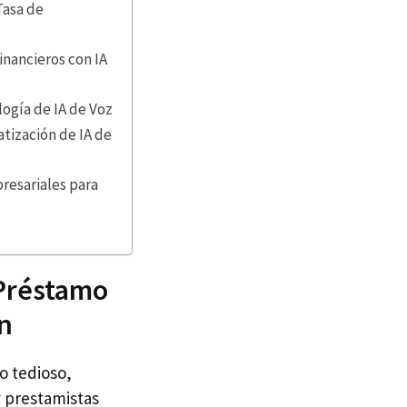
Tasa de
inancieros con IA
logía de IA de Voz
atización de IA de
resariales para
 Préstamo
ón
o tedioso,
y prestamistas