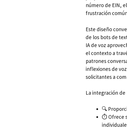
número de EIN, el
frustración común
Este diseño conver
de los bots de te
IA de voz aprovec
el contexto a tra
patrones conversa
inflexiones de voz
solicitantes a co
La integración de 
🔍 Proporc
⏱ Ofrece so
individuale