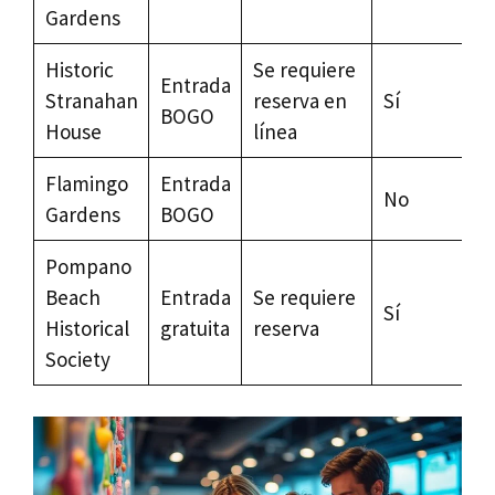
Gardens
Historic
Se requiere
Entrada
Stranahan
reserva en
Sí
BOGO
House
línea
Flamingo
Entrada
No
Gardens
BOGO
Pompano
Beach
Entrada
Se requiere
Sí
Historical
gratuita
reserva
Society