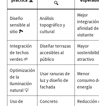
práctica 🏆
esperado 📈
🔍
Mejor
Diseño
Análisis
integración y
sensible al
topográfico y
afinidad del
sitio 🏞️
cultural
visitante
Integración
Diseñar terrazas
Mayor
de techos
accesibles al
sostenibilidad 
verdes 🌱
público
atractivo
Optimización
Usar ranuras de
Menor
de la
luz y diseño de
consumo de
iluminación
fachada
energía
natural 💡
Uso de
Concreto
Reducción de