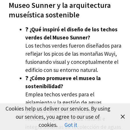
Museo Sunner y la arquitectura
museística sostenible
❓
¿Qué inspiró el diseño de los techos
verdes del Museo Sunner?
Los techos verdes fueron diseñados para
reflejar los picos de las montañas Wuyi,
fusionando visual y conceptualmente el
edificio con su entorno natural.
❓
¿Cómo promueve el museo la
sostenibilidad?
Emplea techos verdes para el
aislamiento y la gestión de aguas
Cookies help us deliver our services. By using
pluviales, utiliza concreto local
our services, you agree to our use of
reciclado, optimiza la luz natural e
cookies.
Got it
integra sistemas de recolección de aguas