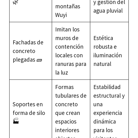
🌿
y gestión del
montañas
agua pluvial
Wuyi
Imitan los
muros de
Estética
Fachadas de
contención
robusta e
concreto
locales con
iluminación
plegadas 🧱
ranuras para
natural
la luz
Formas
Estabilidad
tubulares de
estructural y
Soportes en
concreto
una
forma de silo
que crean
experiencia
🏭
espacios
dinámica
interiores
para los