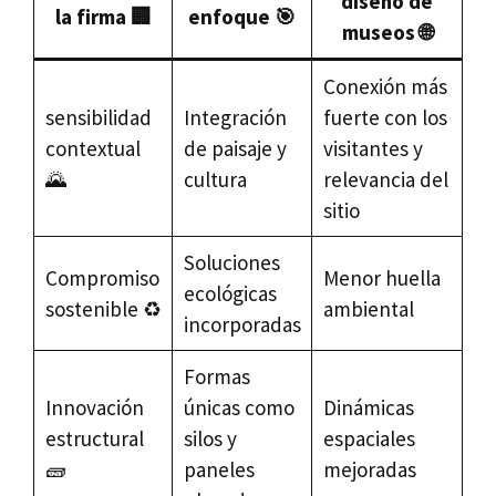
diseño de
la firma 🏢
enfoque 🎯
museos 🌐
Conexión más
sensibilidad
Integración
fuerte con los
contextual
de paisaje y
visitantes y
🌄
cultura
relevancia del
sitio
Soluciones
Compromiso
Menor huella
ecológicas
sostenible ♻️
ambiental
incorporadas
Formas
Innovación
únicas como
Dinámicas
estructural
silos y
espaciales
🧱
paneles
mejoradas