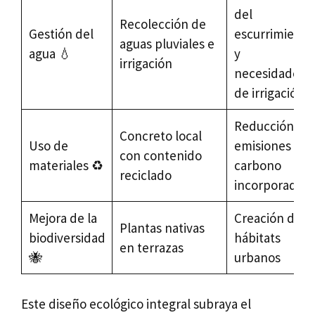
del
Recolección de
Gestión del
escurrimiento
aguas pluviales e
agua 💧
y
irrigación
necesidades
de irrigación
Reducción de
Concreto local
Uso de
emisiones de
con contenido
materiales ♻️
carbono
reciclado
incorporadas
Mejora de la
Creación de
Plantas nativas
biodiversidad
hábitats
en terrazas
🐝
urbanos
Este diseño ecológico integral subraya el