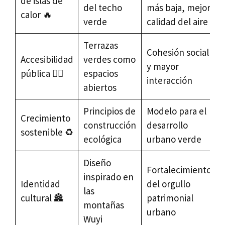
de islas de
del techo
más baja, mejor
calor 🔥
verde
calidad del aire
Terrazas
Cohesión social
Accesibilidad
verdes como
y mayor
pública 🚶‍♀️
espacios
interacción
abiertos
Principios de
Modelo para el
Crecimiento
construcción
desarrollo
sostenible ♻️
ecológica
urbano verde
Diseño
Fortalecimiento
inspirado en
Identidad
del orgullo
las
cultural 🏯
patrimonial
montañas
urbano
Wuyi