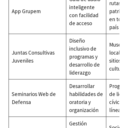
rutas
inteligente
App Grupem
patrimo
con facilidad
en todo 
de acceso
país
Diseño
Museos
inclusivo de
Juntas Consultivas
locales 
programas y
Juveniles
sitios
desarrollo de
cultural
liderazgo
Desarrollar
Progra
Seminarios Web de
habilidades de
de lide
Defensa
oratoria y
cívico e
organización
línea
Gestión
Socios d