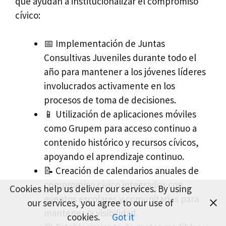
que ayudan a institucionalizar el compromiso
cívico:
📅 Implementación de Juntas
Consultivas Juveniles durante todo el
año para mantener a los jóvenes líderes
involucrados activamente en los
procesos de toma de decisiones.
📱 Utilización de aplicaciones móviles
como Grupem para acceso continuo a
contenido histórico y recursos cívicos,
apoyando el aprendizaje continuo.
📝 Creación de calendarios anuales de
compromiso cívico integrados con
Cookies help us deliver our services. By using
eventos escolares y comunitarios para
our services, you agree to our use of
mantener la visibilidad.
cookies.
Got it