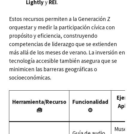
Lightly
y
REI
.
Estos recursos permiten a la Generación Z
orquestar y medir la participación cívica con
propósito y eficiencia, construyendo
competencias de liderazgo que se extienden
más allá de los meses de verano. La inversión en
tecnología accesible también asegura que se
minimicen las barreras geográficas o
socioeconómicas.
Ejempl
Herramienta/Recurso
Funcionalidad
Aplica
🧰
⚙️
🏘️
Museos 
Guía de audio