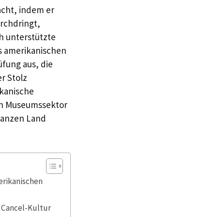
acht, indem er
urchdringt,
ch unterstützte
s amerikanischen
üfung aus, die
r Stolz
ikanische
den Museumssektor
 ganzen Land
erikanischen
 Cancel-Kultur