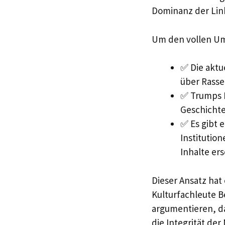
Dominanz der Link
Um den vollen Umf
✅ Die aktu
über Rasse
✅ Trumps P
Geschichte
✅ Es gibt 
Institutio
Inhalte er
Dieser Ansatz hat
Kulturfachleute B
argumentieren, da
die Integrität de