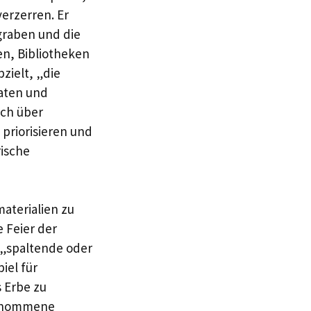
erzerren. Er
graben und die
en, Bibliotheken
zielt, „die
aaten und
ich über
priorisieren und
rische
aterialien zu
 Feier der
s „spaltende oder
iel für
s Erbe zu
genommene