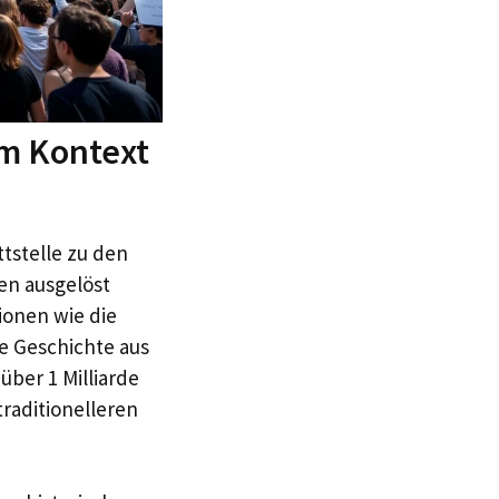
im Kontext
tstelle zu den
ten ausgelöst
ionen wie die
e Geschichte aus
über 1 Milliarde
traditionelleren