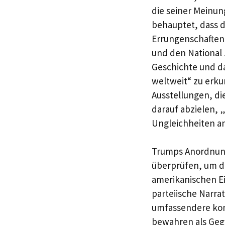
die seiner Meinun
behauptet, dass d
Errungenschaften 
und den National Z
Geschichte und da
weltweit“ zu erkun
Ausstellungen, d
darauf abzielen, 
Ungleichheiten a
Trumps Anordnung
überprüfen, um de
amerikanischen Ei
parteiische Narrat
umfassendere konse
bewahren als Ge