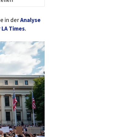
e in der
Analyse
r LA Times
.