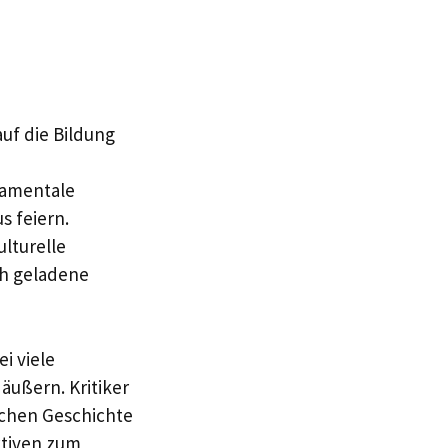
auf die Bildung
damentale
s feiern.
lturelle
ch geladene
i viele
äußern. Kritiker
schen Geschichte
ktiven zum