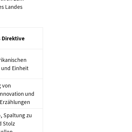
des Landes
 Direktive
rikanischen
t und Einheit
 von
 Innovation und
n Erzählungen
b, Spaltung zu
d Stolz
ellen