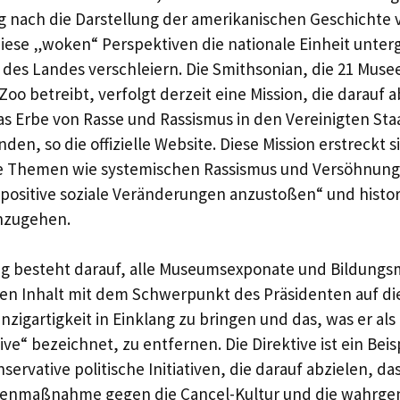
g nach die Darstellung der amerikanischen Geschichte v
iese „woken“ Perspektiven die nationale Einheit unter
des Landes verschleiern. Die Smithsonian, die 21 Muse
oo betreibt, verfolgt derzeit eine Mission, die darauf ab
s Erbe von Rasse und Rassismus in den Vereinigten St
den, so die offizielle Website. Diese Mission erstreckt s
ie Themen wie systemischen Rassismus und Versöhnung 
„positive soziale Veränderungen anzustoßen“ und histo
nzugehen.
 besteht darauf, alle Museumsexponate und Bildungsm
n Inhalt mit dem Schwerpunkt des Präsidenten auf die
nzigartigkeit in Einklang zu bringen und das, was er al
ive“ bezeichnet, zu entfernen. Die Direktive ist ein Beisp
rvative politische Initiativen, die darauf abzielen, da
genmaßnahme gegen die Cancel-Kultur und die wahr