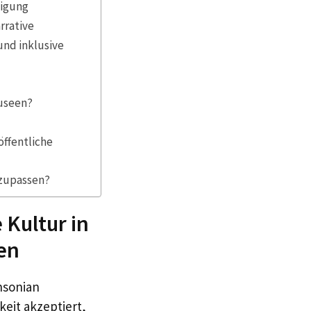
ligung
rrative
und inklusive
Museen?
öffentliche
nzupassen?
Kultur in
en
hsonian
keit akzeptiert,