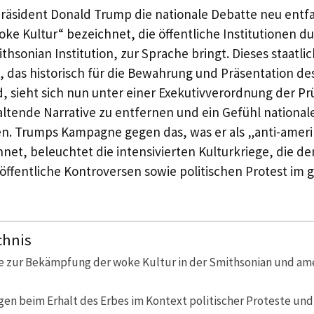
Präsident Donald Trump die nationale Debatte neu entf
oke Kultur“ bezeichnet, die öffentliche Institutionen d
hsonian Institution, zur Sprache bringt. Dieses staatli
das historisch für die Bewahrung und Präsentation de
d, sieht sich nun unter einer Exekutivverordnung der Pr
paltende Narrative zu entfernen und ein Gefühl nationale
en. Trumps Kampagne gegen das, was er als „anti-amer
hnet, beleuchtet die intensivierten Kulturkriege, die 
öffentliche Kontroversen sowie politischen Protest im
chnis
e zur Bekämpfung der woke Kultur in der Smithsonian und am
en beim Erhalt des Erbes im Kontext politischer Proteste und