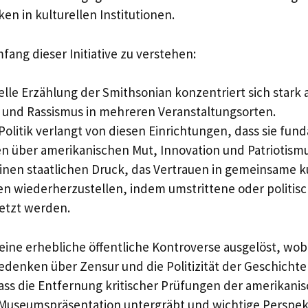
en in kulturellen Institutionen.
ang dieser Initiative zu verstehen:
elle Erzählung der Smithsonian konzentriert sich stark 
 und Rassismus in mehreren Veranstaltungsorten.
olitik verlangt von diesen Einrichtungen, dass sie fun
n über amerikanischen Mut, Innovation und Patriotismu
einen staatlichen Druck, das Vertrauen in gemeinsame ku
nen wiederherzustellen, indem umstrittene oder politis
setzt werden.
 eine erhebliche öffentliche Kontroverse ausgelöst, wobe
edenken über Zensur und die Politizität der Geschichte 
ss die Entfernung kritischer Prüfungen der amerikani
r Museumspräsentation untergräbt und wichtige Perspe