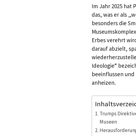
Im Jahr 2025 hat 
das, was er als „w
besonders die Smit
Museumskomplex, 
Erbes verehrt wir
darauf abzielt, s
wiederherzustell
Ideologie“ bezeic
beeinflussen und 
anheizen.
Inhaltsverzei
Trumps Direktiv
Museen
Herausforderung